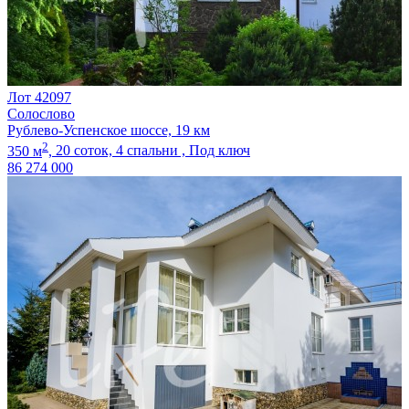
Лот 42097
Солослово
Рублево-Успенское шоссе, 19 км
2
350 м
,
20 соток,
4 спальни ,
Под ключ
86 274 000