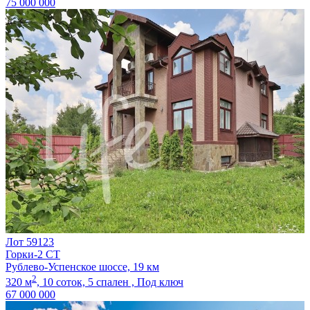
75 000 000
Лот 59123
Горки-2 СТ
Рублево-Успенское шоссе, 19 км
2
320 м
,
10 соток,
5 спален ,
Под ключ
67 000 000