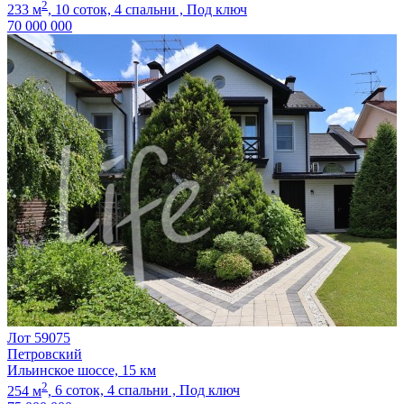
2
233 м
,
10 соток,
4 спальни ,
Под ключ
70 000 000
Лот 59075
Петровский
Ильинское шоссе, 15 км
2
254 м
,
6 соток,
4 спальни ,
Под ключ