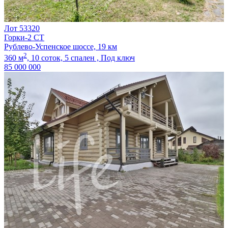
Лот 53320
Горки-2 СТ
Рублево-Успенское шоссе, 19 км
2
360 м
,
10 соток,
5 спален ,
Под ключ
85 000 000