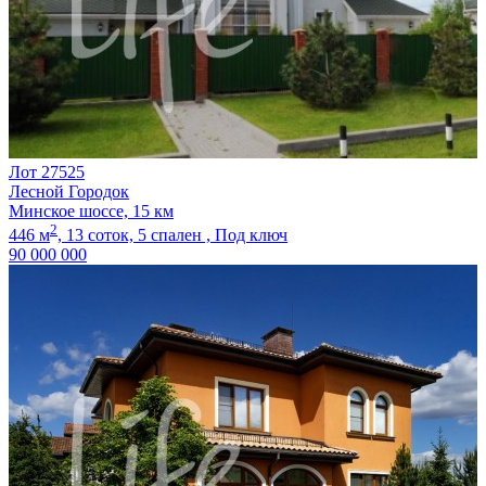
Лот 27525
Лесной Городок
Минское шоссе, 15 км
2
446 м
,
13 соток,
5 спален ,
Под ключ
90 000 000