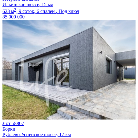
Ильинское шоссе, 15 км
2
623 м
,
9 соток,
6 спален ,
Под ключ
85 000 000
Лот 58807
Борки
Рублево-Успенское шоссе, 17 км