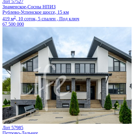
Лот 57527
Знаменское-Сосны НПИЗ
Рублево-Успенское шоссе, 15 км
2
419 м
,
10 соток,
5 спален ,
Под ключ
67 500 000
Лот 57985
Петрово-Дальнее