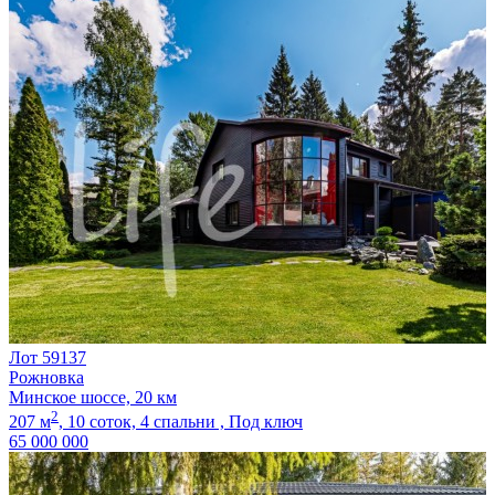
Лот 59137
Рожновка
Минское шоссе, 20 км
2
207 м
,
10 соток,
4 спальни ,
Под ключ
65 000 000