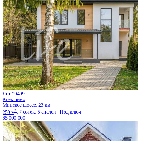
Лот 59499
Крекшино
Минское шоссе, 23 км
2
250 м
,
7 соток,
5 спален ,
Под ключ
65 000 000