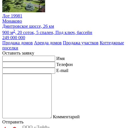
Лот 19981
Монаково
Дмитровское шоссе, 26 км
2
900 м
,
20 соток,
5 спален,
Под ключ
, бассейн
249 000 000
Продажа домов
Аренда домов
Продажа участков
Коттеджные
поселки
Оставить заявку
Имя
Телефон
E-mail
Комментарий
Отправить
ООО «Лайф»