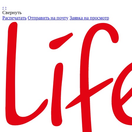
‹
›
Свернуть
Распечатать
Отправить на почту
Заявка на просмотр