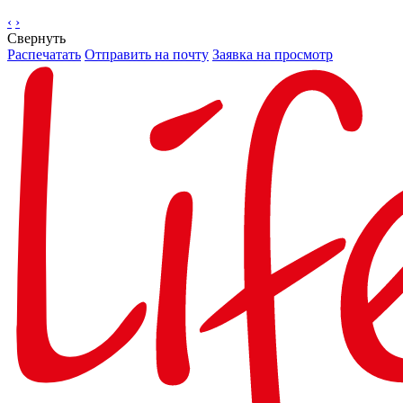
‹
›
Свернуть
Распечатать
Отправить на почту
Заявка на просмотр