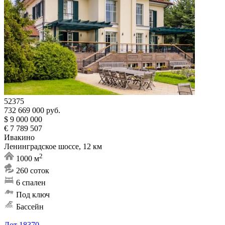
52375
732 669 000 руб.
$ 9 000 000
€ 7 789 507
Ивакино
Ленинградское шоссе, 12 км
2
1000 м
260 соток
6 спален
Под ключ
Бассейн
Лот 18370