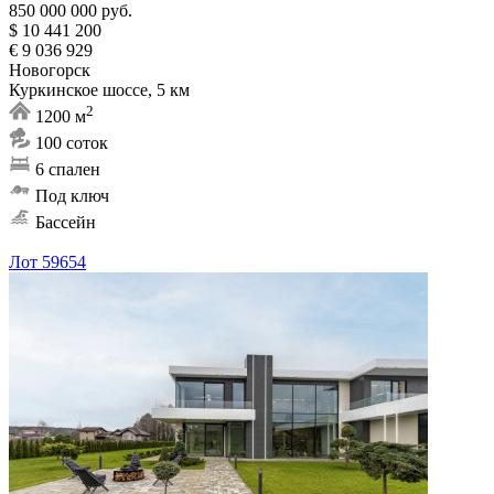
850 000 000 руб.
$ 10 441 200
€ 9 036 929
Новогорск
Куркинское шоссе, 5 км
2
1200 м
100 соток
6 спален
Под ключ
Бассейн
Лот 59654