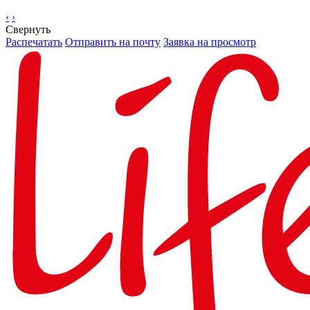
‹
›
Свернуть
Распечатать
Отправить на почту
Заявка на просмотр