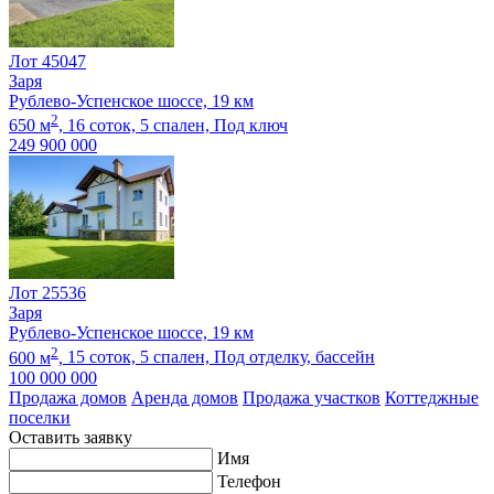
Лот 45047
Заря
Рублево-Успенское шоссе, 19 км
2
650 м
,
16 соток,
5 спален,
Под ключ
249 900 000
Лот 25536
Заря
Рублево-Успенское шоссе, 19 км
2
600 м
,
15 соток,
5 спален,
Под отделку
, бассейн
100 000 000
Продажа домов
Аренда домов
Продажа участков
Коттеджные
поселки
Оставить заявку
Имя
Телефон