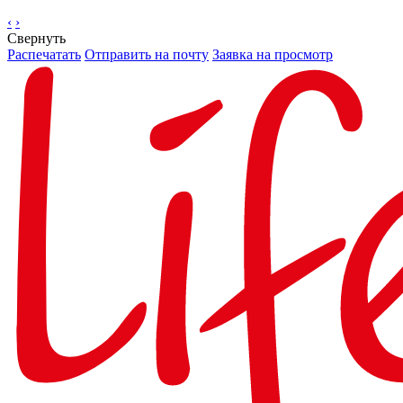
‹
›
Свернуть
Распечатать
Отправить на почту
Заявка на просмотр