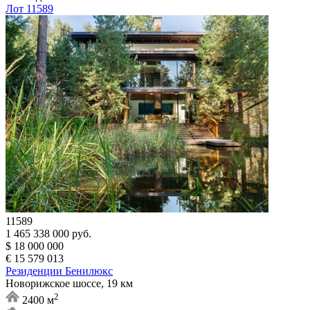
Лот 11589
11589
1 465 338 000 руб.
$ 18 000 000
€ 15 579 013
Резиденции Бенилюкс
Новорижское шоссе, 19 км
2
2400 м