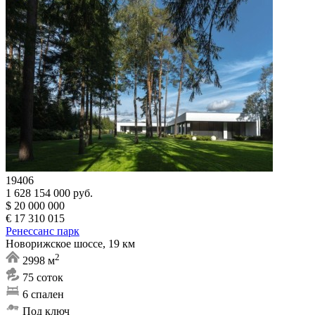
19406
1 628 154 000 руб.
$ 20 000 000
€ 17 310 015
Ренессанс парк
Новорижское шоссе, 19 км
2
2998 м
75 соток
6 спален
Под ключ