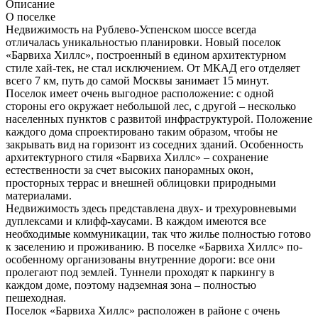
Описание
О поселке
Недвижимость на Рублево-Успенском шоссе всегда
отличалась уникальностью планировки. Новый поселок
«Барвиха Хиллс», построенный в едином архитектурном
стиле хай-тек, не стал исключением. От МКАД его отделяет
всего 7 км, путь до самой Москвы занимает 15 минут.
Поселок имеет очень выгодное расположение: с одной
стороны его окружает небольшой лес, с другой – несколько
населенных пунктов с развитой инфраструктурой. Положение
каждого дома спроектировано таким образом, чтобы не
закрывать вид на горизонт из соседних зданий. Особенность
архитектурного стиля «Барвиха Хиллс» – сохранение
естественности за счет высоких панорамных окон,
просторных террас и внешней облицовки природными
материалами.
Недвижимость здесь представлена двух- и трехуровневыми
дуплексами и клифф-хаусами. В каждом имеются все
необходимые коммуникации, так что жилье полностью готово
к заселению и проживанию. В поселке «Барвиха Хиллс» по-
особенному организованы внутренние дороги: все они
пролегают под землей. Туннели проходят к паркингу в
каждом доме, поэтому надземная зона – полностью
пешеходная.
Поселок «Барвиха Хиллс» расположен в районе с очень