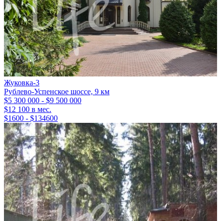
Жуковка-3
Рублево-Успенское шоссе, 9 км
$5 300 000 - $9 500 000
$12 100 в мес.
$1600 - $134600