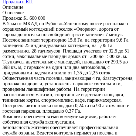
Продажа в КП
Описание
О поселке
Продажа:
$1 600 000
В 5 км от МКАД по Рублево-Успенскому шоссе расположен
охраняемый коттеджный поселок «Флоранс», дорога от
города до поселка по свободной трассе занимает 7 минут.
Поселок занимает территорию 15,6 Га, на территории 9,6 Га
возведено 25 индивидуальных коттеджей, на 1,06 Га
разместились 28 таунхаусов. Площади участков от 32,5 до 51
сотки, максимальные площади домов от 1200 до 1500 кв. м.
Таунхаусы двухэтажные с мансардой, площадью от 293,5 до
398 кв. м, с гаражом на один или два автомобиля, с
придомовыми наделами земли от 1,35 до 2,25 соток.
Общественная часть поселка, занимающая 4 га, благоустроена,
проложены дороги, установлены парковые светильники,
проведены ландшафтные работы. На территории
располагаются: магазин, спортивные и детские площадки,
теннисные корты, спорткомплекс, кафе, парикмахерская.
Построена автостоянка площадью 0,24 га на 90 автомашин и
гостевая парковка, площадью 0,37 Га.
Комплекс обеспечен всеми коммуникациями, работает
собственная служба эксплуатации.
Безопасность жителей обеспечивает профессиональная
служба охраны. Ведется контроль периметра поселка и