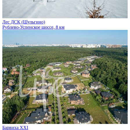
Лес ДСК (Шульгино)
Рублево-Успенское шоссе, 8 км
Барвиха XXI