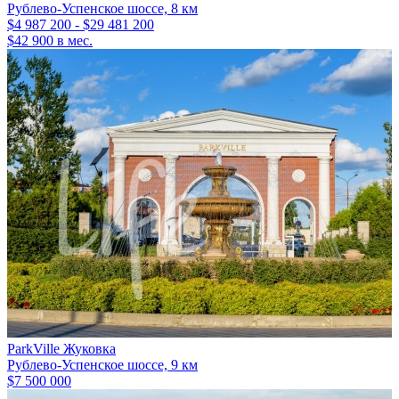
Рублево-Успенское шоссе, 8 км
$4 987 200 - $29 481 200
$42 900 в мес.
ParkVille Жуковка
Рублево-Успенское шоссе, 9 км
$7 500 000