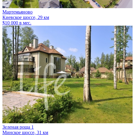
Мартемьяново
Киевское шоссе, 29 км
$10 000 в мес.
Зеленая роща 1
Минское шоссе, 31 км