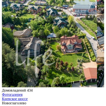
Домовладений 434
Фотогалерея
Киевское шоссе
Новоглаголево