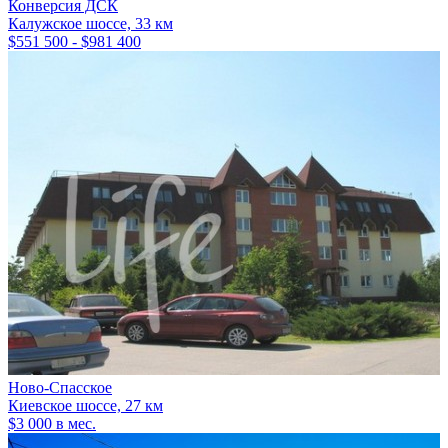
Конверсия ДСК
Калужское шоссе, 33 км
$551 500 - $981 400
Ново-Спасское
Киевское шоссе, 27 км
$3 000 в мес.