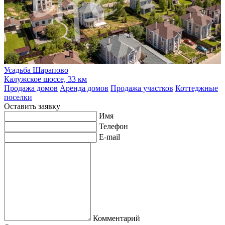
Усадьба Шарапово
Калужское шоссе, 33 км
Продажа домов
Аренда домов
Продажа участков
Коттеджные
поселки
Оставить заявку
Имя
Телефон
E-mail
Комментарий