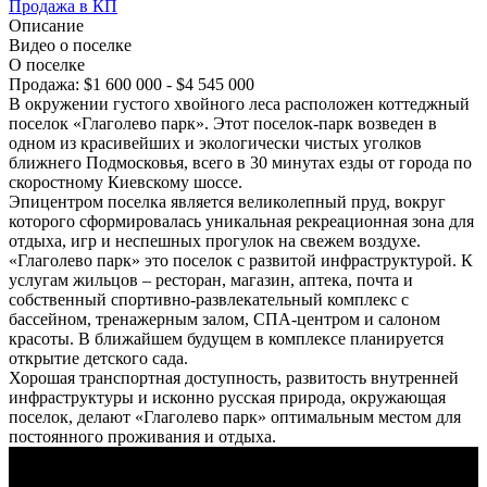
Продажа в КП
Описание
Видео о поселке
О поселке
Продажа:
$1 600 000 - $4 545 000
В окружении густого хвойного леса расположен коттеджный
поселок «Глаголево парк». Этот поселок-парк возведен в
одном из красивейших и экологически чистых уголков
ближнего Подмосковья, всего в 30 минутах езды от города по
скоростному Киевскому шоссе.
Эпицентром поселка является великолепный пруд, вокруг
которого сформировалась уникальная рекреационная зона для
отдыха, игр и неспешных прогулок на свежем воздухе.
«Глаголево парк» это поселок с развитой инфраструктурой. К
услугам жильцов – ресторан, магазин, аптека, почта и
собственный спортивно-развлекательный комплекс с
бассейном, тренажерным залом, СПА-центром и салоном
красоты. В ближайшем будущем в комплексе планируется
открытие детского сада.
Хорошая транспортная доступность, развитость внутренней
инфраструктуры и исконно русская природа, окружающая
поселок, делают «Глаголево парк» оптимальным местом для
постоянного проживания и отдыха.