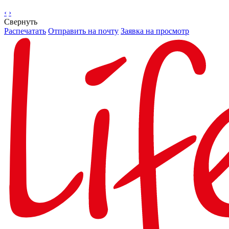
‹
›
Свернуть
Распечатать
Отправить на почту
Заявка на просмотр