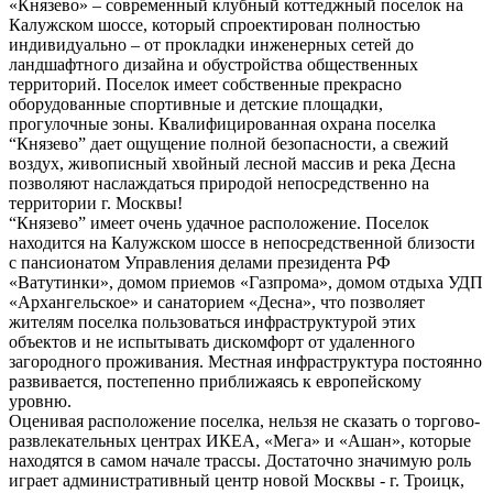
«Князево» – современный клубный коттеджный поселок на
Калужском шоссе, который спроектирован полностью
индивидуально – от прокладки инженерных сетей до
ландшафтного дизайна и обустройства общественных
территорий. Поселок имеет собственные прекрасно
оборудованные спортивные и детские площадки,
прогулочные зоны. Квалифицированная охрана поселка
“Князево” дает ощущение полной безопасности, а свежий
воздух, живописный хвойный лесной массив и река Десна
позволяют наслаждаться природой непосредственно на
территории г. Москвы!
“Князево” имеет очень удачное расположение. Поселок
находится на Калужском шоссе в непосредственной близости
с пансионатом Управления делами президента РФ
«Ватутинки», домом приемов «Газпрома», домом отдыха УДП
«Архангельское» и санаторием «Десна», что позволяет
жителям поселка пользоваться инфраструктурой этих
объектов и не испытывать дискомфорт от удаленного
загородного проживания. Местная инфраструктура постоянно
развивается, постепенно приближаясь к европейскому
уровню.
Оценивая расположение поселка, нельзя не сказать о торгово-
развлекательных центрах ИКЕА, «Мега» и «Ашан», которые
находятся в самом начале трассы. Достаточно значимую роль
играет административный центр новой Москвы - г. Троицк,