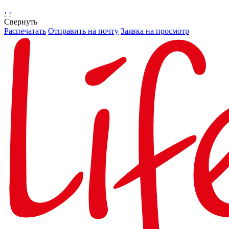
‹
›
Свернуть
Распечатать
Отправить на почту
Заявка на просмотр