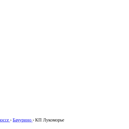
шоссе
›
Бачурино
›
КП Лукоморье