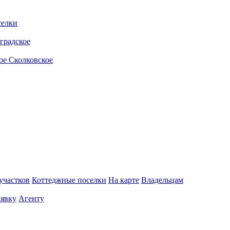
селки
градское
ое
Сколковское
участков
Коттеджные поселки
На карте
Владельцам
аявку
Агенту