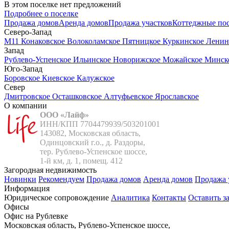
В этом поселке нет предложений
Подробнее о поселке
Продажа домов
Аренда домов
Продажа участков
Коттеджные по
Северо-Запад
М11
Конаковское
Волоколамское
Пятницкое
Куркинское
Ленин
Запад
Рублево-Успенское
Ильинское
Новорижское
Можайское
Минск
Юго-Запад
Боровское
Киевское
Калужское
Север
Дмитровское
Осташковское
Алтуфьевское
Ярославское
О компании
ООО «Лайф»
ИНН/КПП 7704479939/503201001

143082, Московская область,

Одинцовский г.о., д. Раздоры,

тер. Рублево-Успенское шоссе,

1-й км, д. 1, помещ. 412
Загородная недвижимость
Новинки
Рекомендуем
Продажа домов
Аренда домов
Продажа 
Информация
Юридическое сопровождение
Аналитика
Контакты
Оставить з
Офисы
Офис на Рублевке
Московская область, Рублево-Успенское шоссе,