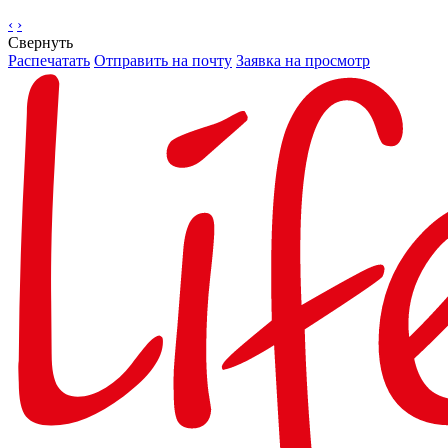
‹
›
Свернуть
Распечатать
Отправить на почту
Заявка на просмотр