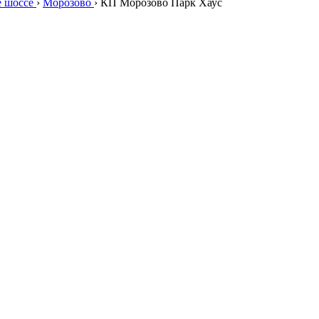
е шоссе
›
Морозово
›
КП Морозово Парк Хаус