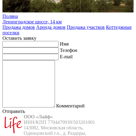
Поляна
Ленинградское шоссе, 14 км
Продажа домов
Аренда домов
Продажа участков
Коттеджные
поселки
Оставить заявку
Имя
Телефон
E-mail
Комментарий
Отправить
ООО «Лайф»
ИНН/КПП 7704479939/503201001

143082, Московская область,

Одинцовский г.о., д. Раздоры,
