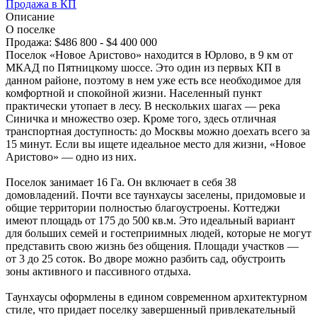
Продажа в КП
Описание
О поселке
Продажа:
$486 800 - $4 400 000
Поселок «Новое Аристово» находится в Юрлово, в 9 км от
МКАД по Пятницкому шоссе. Это один из первых КП в
данном районе, поэтому в нем уже есть все необходимое для
комфортной и спокойной жизни. Населенный пункт
практически утопает в лесу. В нескольких шагах — река
Синичка и множество озер. Кроме того, здесь отличная
транспортная доступность: до Москвы можно доехать всего за
15 минут. Если вы ищете идеальное место для жизни, «Новое
Аристово» — одно из них.
Поселок занимает 16 Га. Он включает в себя 38
домовладений. Почти все таунхаусы заселены, придомовые и
общие территории полностью благоустроены. Коттеджи
имеют площадь от 175 до 500 кв.м. Это идеальный вариант
для больших семей и гостеприимных людей, которые не могут
представить свою жизнь без общения. Площади участков —
от 3 до 25 соток. Во дворе можно разбить сад, обустроить
зоны активного и пассивного отдыха.
Таунхаусы оформлены в едином современном архитектурном
стиле, что придает поселку завершенный привлекательный