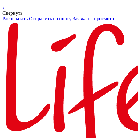
‹
›
Свернуть
Распечатать
Отправить на почту
Заявка на просмотр