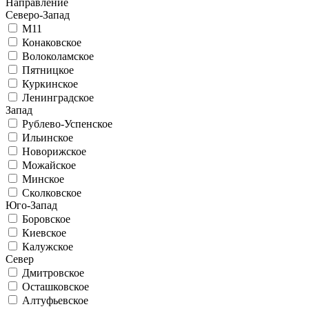
Направление
Северо-Запад
М11
Конаковское
Волоколамское
Пятницкое
Куркинское
Ленинградское
Запад
Рублево-Успенское
Ильинское
Новорижское
Можайское
Минское
Сколковское
Юго-Запад
Боровское
Киевское
Калужское
Север
Дмитровское
Осташковское
Алтуфьевское