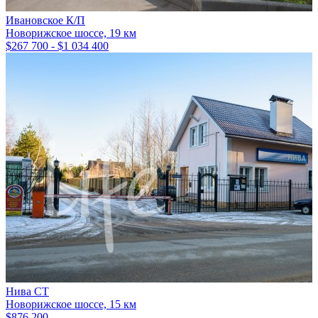
Ивановское К/П
Новорижское шоссе, 19 км
$267 700 - $1 034 400
Нива СТ
Новорижское шоссе, 15 км
$876 200