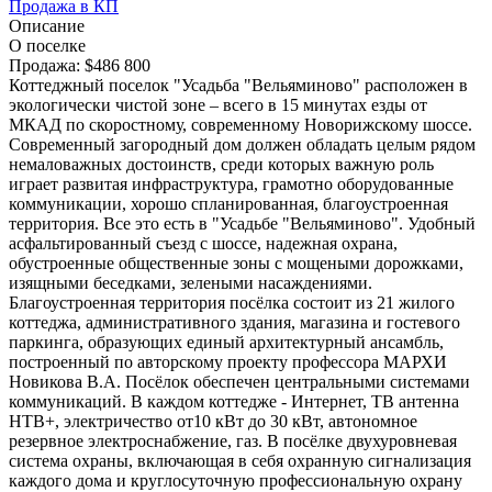
Продажа в КП
Описание
О поселке
Продажа:
$486 800
Коттеджный поселок "Усадьба "Вельяминово" расположен в
экологически чистой зоне – всего в 15 минутах езды от
МКАД по скоростному, современному Новорижскому шоссе.
Современный загородный дом должен обладать целым рядом
немаловажных достоинств, среди которых важную роль
играет развитая инфраструктура, грамотно оборудованные
коммуникации, хорошо спланированная, благоустроенная
территория. Все это есть в "Усадьбе "Вельяминово". Удобный
асфальтированный съезд с шоссе, надежная охрана,
обустроенные общественные зоны с мощеными дорожками,
изящными беседками, зелеными насаждениями.
Благоустроенная территория посёлка состоит из 21 жилого
коттеджа, административного здания, магазина и гостевого
паркинга, образующих единый архитектурный ансамбль,
построенный по авторскому проекту профессора МАРХИ
Новикова В.А. Посёлок обеспечен центральными системами
коммуникаций. В каждом коттедже - Интернет, ТВ антенна
НТВ+, электричество от10 кВт до 30 кВт, автономное
резервное электроснабжение, газ. В посёлке двухуровневая
система охраны, включающая в себя охранную сигнализация
каждого дома и круглосуточную профессиональную охрану