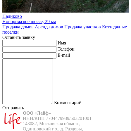
Падиково
Новорижское шоссе, 29 км
Продажа домов
Аренда домов
Продажа участков
Коттеджные
поселки
Оставить заявку
Имя
Телефон
E-mail
Комментарий
Отправить
ООО «Лайф»
ИНН/КПП 7704479939/503201001

143082, Московская область,

Одинцовский г.о., д. Раздоры,
