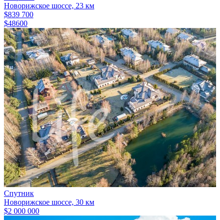
Новорижское шоссе, 23 км
$839 700
$48600
Спутник
Новорижское шоссе, 30 км
$2 000 000