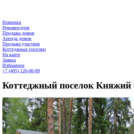
Новинки
Рекомендуем
Продажа домов
Аренда домов
Продажа участков
Коттеджные поселки
На карте
Заявка
Избранное
+7 (495)
120-00-99
Коттеджный поселок Княжий 