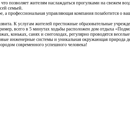
 что позволяет жителям наслаждаться прогулками на свежем воз
сей семьей.
е, а профессиональная управляющая компания позаботится о ва
вита. К услугам жителей престижные образовательные учрежден
имер, всего в 5 минутах ходьбы расположен дом отдыха «Подмос
жах, коньках, санях и снегоходах, регулярно проводятся веселы
довые инженерные системы и уникальная окружающая природа де
ородом современного успешного человека!