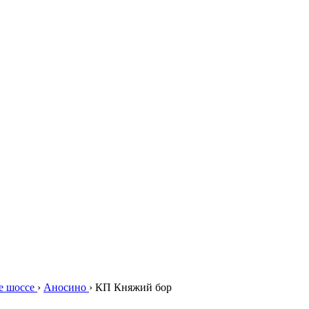
е шоссе
›
Аносино
›
КП Княжий бор