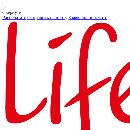
‹
›
Свернуть
Распечатать
Отправить на почту
Заявка на просмотр