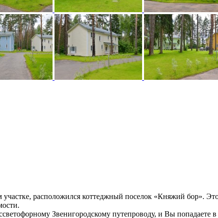
м участке, расположился коттеджный поселок «Княжий бор». Эт
мости.
ессветофорному Звенигородскому путепроводу, и Вы попадаете в