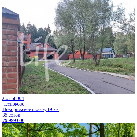
Лот 58064
Чесноково
Новорижское шоссе, 19 км
35 соток
79 999 000