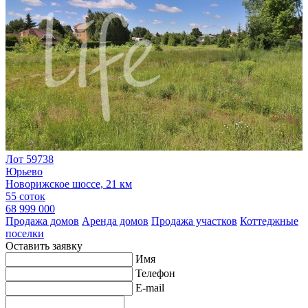
Лот 59738
Юрьево
Новорижское шоссе, 21 км
55 соток
68 999 000
Продажа домов
Аренда домов
Продажа участков
Коттеджные
поселки
Оставить заявку
Имя
Телефон
E-mail