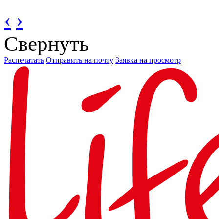
‹
›
Свернуть
Распечатать
Отправить на почту
Заявка на просмотр