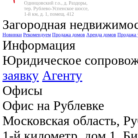
Одинцовский г.о., д. Раздоры,

тер. Рублево-Успенское шоссе,

1-й км, д. 1, помещ. 412
Загородная недвижимо
Новинки
Рекомендуем
Продажа домов
Аренда домов
Продажа 
Информация
Юридическое сопрово
заявку
Агенту
Офисы
Офис на Рублевке
Московская область, Ру
1-й километр, дом 1, Б