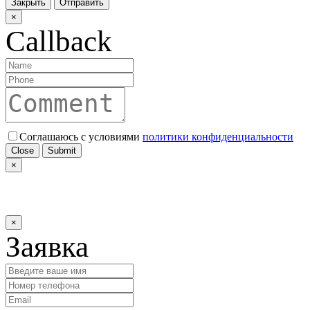
Закрыть
Отправить
×
Callback
Соглашаюсь с условиями
политики конфиденциальности
Close
Submit
×
×
Заявка