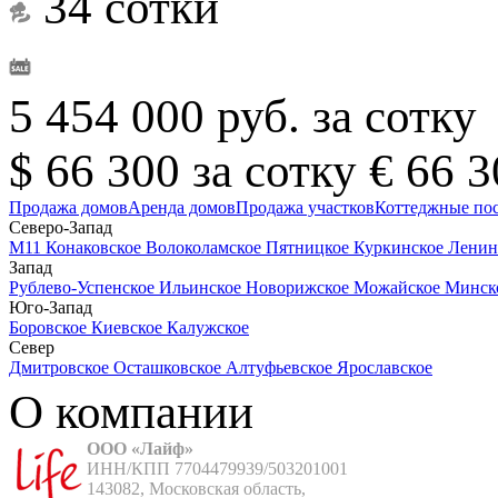
34 сотки
5 454 000 руб. за сотку
$ 66 300 за сотку
€ 66 3
Продажа домов
Аренда домов
Продажа участков
Коттеджные по
Северо-Запад
М11
Конаковское
Волоколамское
Пятницкое
Куркинское
Ленин
Запад
Рублево-Успенское
Ильинское
Новорижское
Можайское
Минск
Юго-Запад
Боровское
Киевское
Калужское
Север
Дмитровское
Осташковское
Алтуфьевское
Ярославское
О компании
ООО «Лайф»
ИНН/КПП 7704479939/503201001

143082, Московская область,
