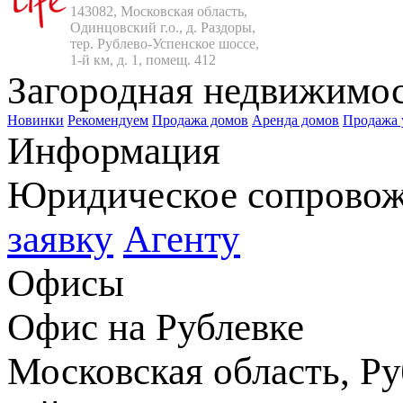
143082, Московская область,

Одинцовский г.о., д. Раздоры,

тер. Рублево-Успенское шоссе,

1-й км, д. 1, помещ. 412
Загородная недвижимо
Новинки
Рекомендуем
Продажа домов
Аренда домов
Продажа 
Информация
Юридическое сопрово
заявку
Агенту
Офисы
Офис на Рублевке
Московская область, Ру