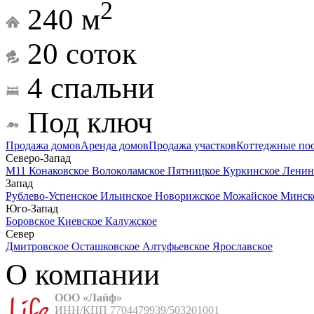
2
240 м
20 соток
4 спальни
Под ключ
Продажа домов
Аренда домов
Продажа участков
Коттеджные по
Северо-Запад
М11
Конаковское
Волоколамское
Пятницкое
Куркинское
Ленин
Запад
Рублево-Успенское
Ильинское
Новорижское
Можайское
Минск
Юго-Запад
Боровское
Киевское
Калужское
Север
Дмитровское
Осташковское
Алтуфьевское
Ярославское
О компании
ООО «Лайф»
ИНН/КПП 7704479939/503201001
