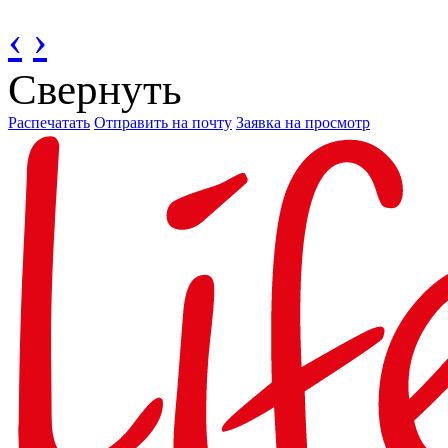
‹
›
Свернуть
Распечатать
Отправить на почту
Заявка на просмотр