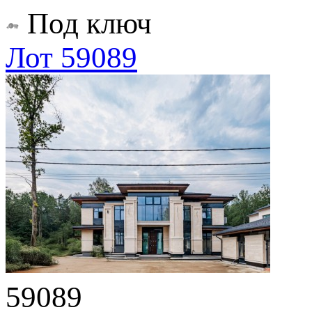
Под ключ
Лот 59089
59089