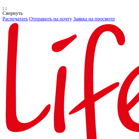
‹
›
Свернуть
Распечатать
Отправить на почту
Заявка на просмотр