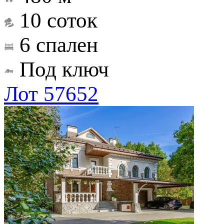
10 соток
6 спален
Под ключ
Лот 57652