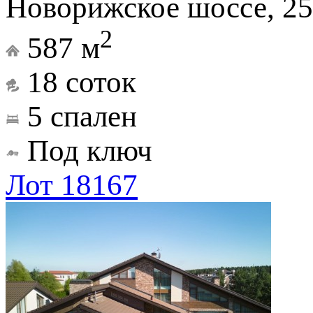
Новорижское шоссе, 25
2
587 м
18 соток
5 спален
Под ключ
Лот 18167