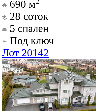
2
690 м
28 соток
5 спален
Под ключ
Лот 20142