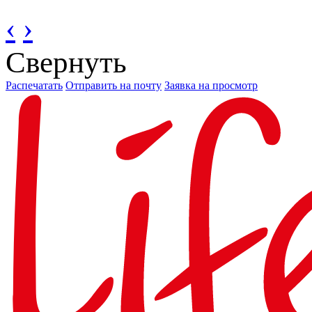
‹
›
Свернуть
Распечатать
Отправить на почту
Заявка на просмотр