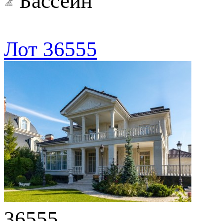
Бассейн
Лот 36555
36555