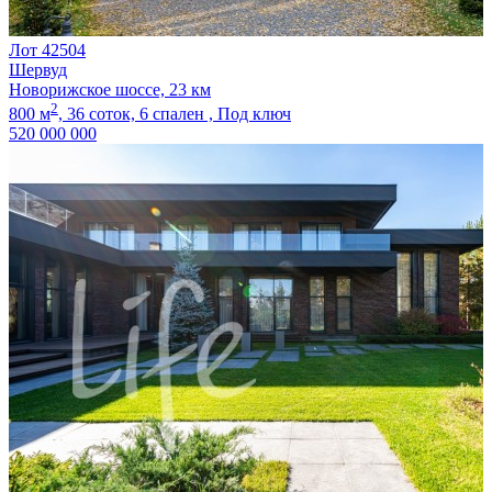
Лот 42504
Шервуд
Новорижское шоссе, 23 км
2
800 м
,
36 соток,
6 спален ,
Под ключ
520 000 000