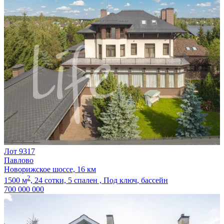
Лот 9317
Павлово
Новорижское шоссе, 16 км
2
1500 м
,
24 сотки,
5 спален ,
Под ключ
, бассейн
700 000 000