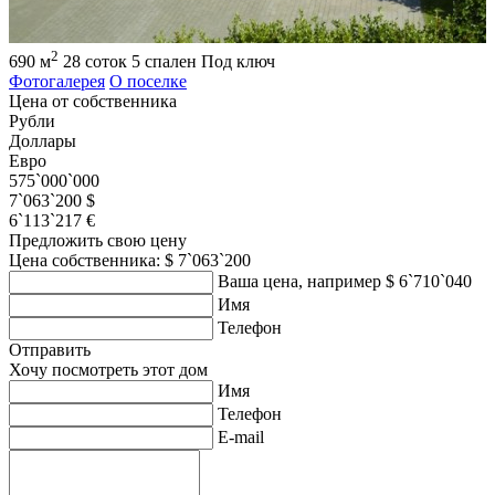
2
690 м
28 соток
5 спален
Под ключ
Фотогалерея
О поселке
Цена от собственника
Рубли
Доллары
Евро
575`000`000
7`063`200 $
6`113`217 €
Предложить свою цену
Цена собственника: $ 7`063`200
Ваша цена, например $ 6`710`040
Имя
Телефон
Отправить
Хочу посмотреть этот дом
Имя
Телефон
E-mail