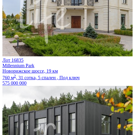
Лот 16835
Millennium Park
Новорижское шоссе, 19 км
2
760 м
,
31 сотка,
5 спален ,
Под ключ
575 000 000