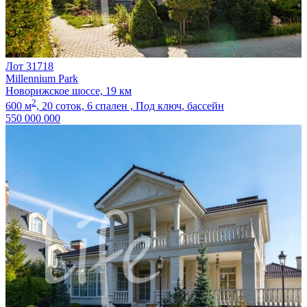
Лот 31718
Millennium Park
Новорижское шоссе, 19 км
2
600 м
,
20 соток,
6 спален ,
Под ключ
, бассейн
550 000 000