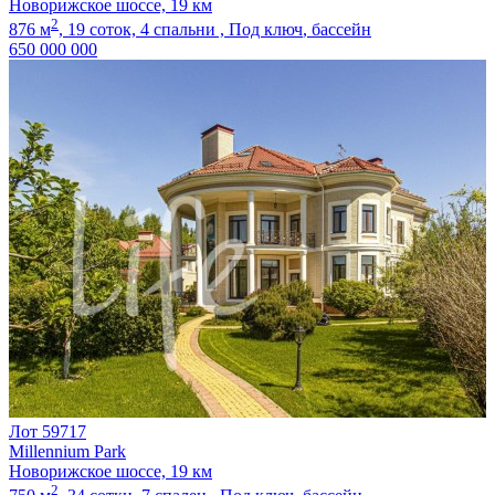
Новорижское шоссе, 19 км
2
876 м
,
19 соток,
4 спальни ,
Под ключ
, бассейн
650 000 000
Лот 59717
Millennium Park
Новорижское шоссе, 19 км
2