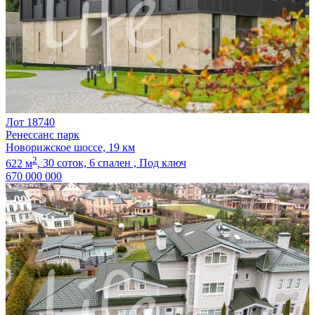
Лот 18740
Ренессанс парк
Новорижское шоссе, 19 км
2
622 м
,
30 соток,
6 спален ,
Под ключ
670 000 000