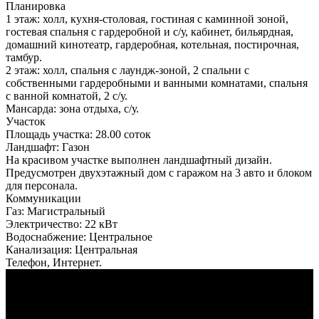
Планировка
1 этаж: холл, кухня-столовая, гостиная с каминной зоной,
гостевая спальня с гардеробной и с/у, кабинет, бильярдная,
домашний кинотеатр, гардеробная, котельная, постирочная,
тамбур.
2 этаж: холл, спальня с лаундж-зоной, 2 спальни с
собственными гардеробными и ванными комнатами, спальня
с ванной комнатой, 2 с/у.
Мансарда: зона отдыха, с/у.
Участок
Площадь участка:
28.00 соток
Ландшафт:
Газон
На красивом участке выполнен ландшафтный дизайн.
Предусмотрен двухэтажный дом с гаражом на 3 авто и блоком
для персонала.
Коммуникации
Газ:
Магистральный
Электричество:
22 кВт
Водоснабжение:
Центральное
Канализация:
Центральная
Телефон, Интернет.