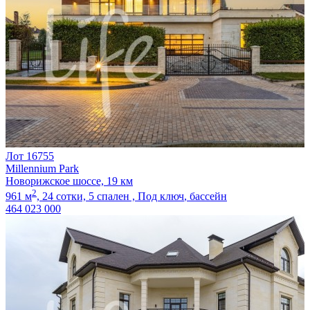
Лот 16755
Millennium Park
Новорижское шоссе, 19 км
2
961 м
,
24 сотки,
5 спален ,
Под ключ
, бассейн
464 023 000