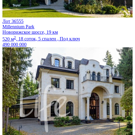
Лот 36555
Millennium Park
Новорижское шоссе, 19 км
2
520 м
,
18 соток,
5 спален ,
Под ключ
490 000 000