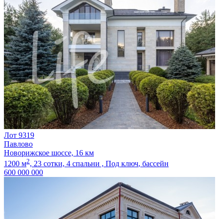
Лот 9319
Павлово
Новорижское шоссе, 16 км
2
1200 м
,
23 сотки,
4 спальни ,
Под ключ
, бассейн
600 000 000