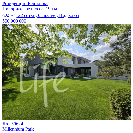
Резиденции Бенилюкс
Новорижское шоссе, 19 км
2
624 м
,
22 сотки,
6 спален ,
Под ключ
590 000 000
Лот 59624
Millennium Park