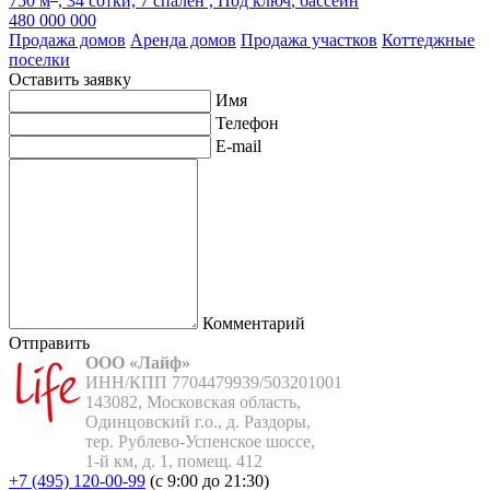
750 м
,
34 сотки,
7 спален ,
Под ключ
, бассейн
480 000 000
Продажа домов
Аренда домов
Продажа участков
Коттеджные
поселки
Оставить заявку
Имя
Телефон
E-mail
Комментарий
Отправить
ООО «Лайф»
ИНН/КПП 7704479939/503201001

143082, Московская область,

Одинцовский г.о., д. Раздоры,

тер. Рублево-Успенское шоссе,

1-й км, д. 1, помещ. 412
+7 (495) 120-00-99
(с 9:00 до 21:30)