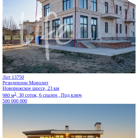
Лот 13750
Резиденции Монолит
Новорижское шоссе, 23 км
2
980 м
,
30 соток,
6 спален ,
Под ключ
500 000 000