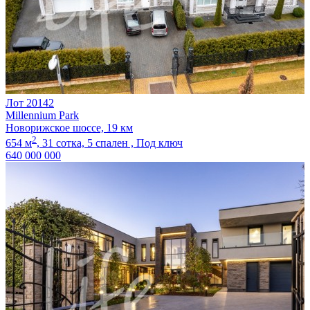
Лот 20142
Millennium Park
Новорижское шоссе, 19 км
2
654 м
,
31 сотка,
5 спален ,
Под ключ
640 000 000