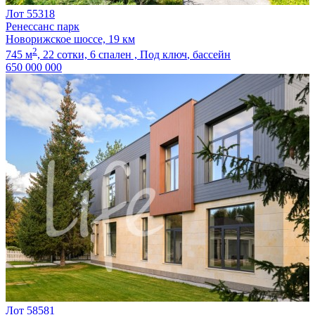
Лот 55318
Ренессанс парк
Новорижское шоссе, 19 км
2
745 м
,
22 сотки,
6 спален ,
Под ключ
, бассейн
650 000 000
Лот 58581