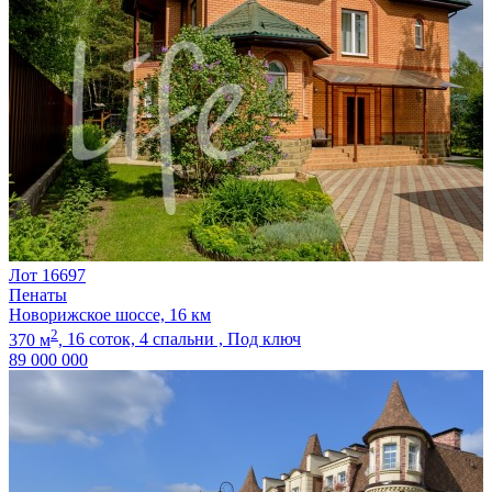
Лот 16697
Пенаты
Новорижское шоссе, 16 км
2
370 м
,
16 соток,
4 спальни ,
Под ключ
89 000 000