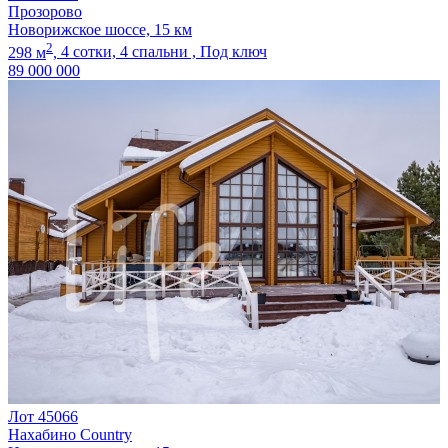
Прозорово
Новорижское шоссе, 15 км
2
298 м
,
4 сотки,
4 спальни ,
Под ключ
89 000 000
Лот 45066
Нахабино Country