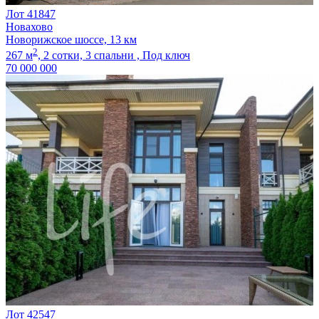
Лот 41847
Новахово
Новорижское шоссе, 13 км
2
267 м
,
2 сотки,
3 спальни ,
Под ключ
70 000 000
Лот 42547