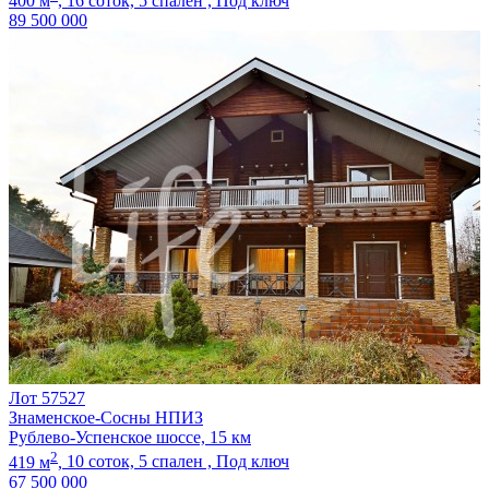
400 м
,
16 соток,
5 спален ,
Под ключ
89 500 000
Лот 57527
Знаменское-Сосны НПИЗ
Рублево-Успенское шоссе, 15 км
2
419 м
,
10 соток,
5 спален ,
Под ключ
67 500 000