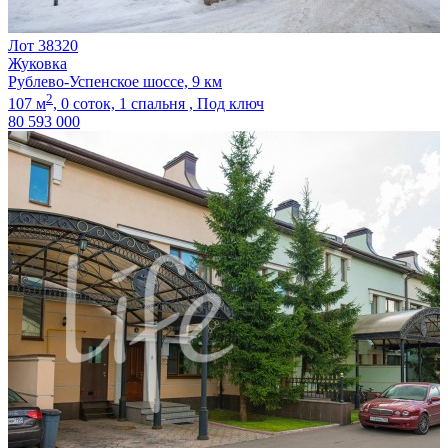
Лот 38320
Жуковка
Рублево-Успенское шоссе, 9 км
2
107 м
,
0 соток,
1 спальня ,
Под ключ
80 593 000