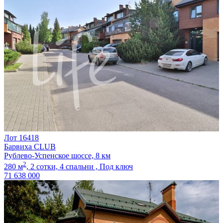
Лот 16418
Барвиха CLUB
Рублево-Успенское шоссе, 8 км
2
280 м
,
2 сотки,
4 спальни ,
Под ключ
71 638 000