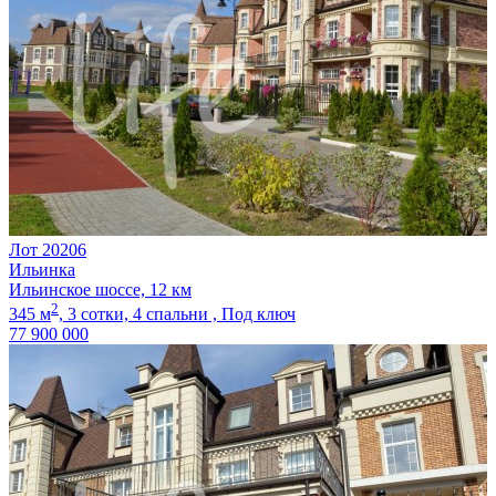
Лот 20206
Ильинка
Ильинское шоссе, 12 км
2
345 м
,
3 сотки,
4 спальни ,
Под ключ
77 900 000