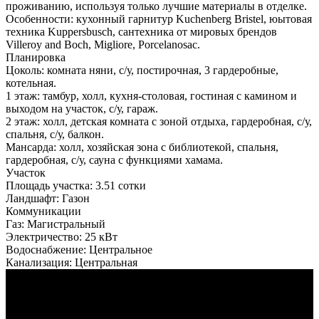
проживанию, используя только лучшие материалы в отделке.
Особенности: кухонный гарнитур Kuchenberg Bristel, юытовая
техника Kuppersbusch, сантехника от мировых брендов
Villeroy and Boch, Migliore, Porcelanosaс.
Планировка
Цоколь: комната няни, с/у, постирочная, 3 гардеробные,
котельная.
1 этаж: тамбур, холл, кухня-столовая, гостиная с камином и
выходом на участок, с/у, гараж.
2 этаж: холл, детская комната с зоной отдыха, гардеробная, с/у,
спальня, с/у, балкон.
Мансарда: холл, хозяйская зона с библиотекой, спальня,
гардеробная, с/у, сауна с функциями хамама.
Участок
Площадь участка:
3.51 сотки
Ландшафт:
Газон
Коммуникации
Газ:
Магистральный
Электричество:
25 кВт
Водоснабжение:
Центральное
Канализация:
Центральная