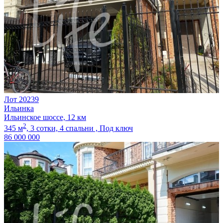
Лот 20239
Ильинка
Ильинское шоссе, 12 км
2
345 м
,
3 сотки,
4 спальни ,
Под ключ
86 000 000