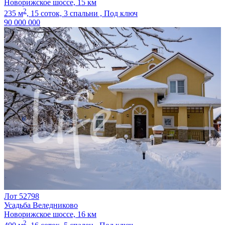
Новорижское шоссе, 15 км
2
235 м
,
15 соток,
3 спальни ,
Под ключ
90 000 000
Лот 52798
Усадьба Веледниково
Новорижское шоссе, 16 км
2