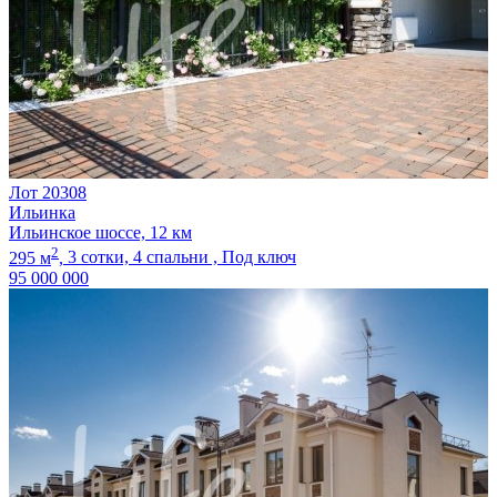
Лот 20308
Ильинка
Ильинское шоссе, 12 км
2
295 м
,
3 сотки,
4 спальни ,
Под ключ
95 000 000