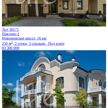
Лот 30171
Павлово-2
Новорижское шоссе, 16 км
2
250 м
,
2 сотки,
3 спальни ,
Под ключ
83 300 000