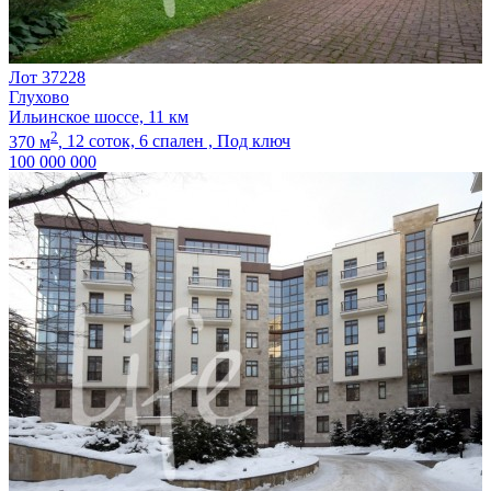
Лот 37228
Глухово
Ильинское шоссе, 11 км
2
370 м
,
12 соток,
6 спален ,
Под ключ
100 000 000