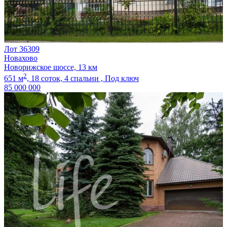
Лот 36309
Новахово
Новорижское шоссе, 13 км
2
651 м
,
18 соток,
4 спальни ,
Под ключ
85 000 000