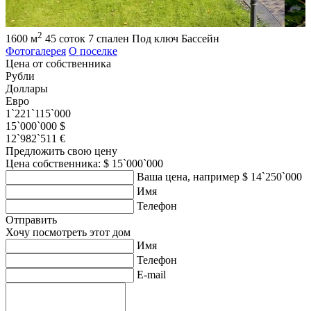
2
1600 м
45 соток
7 спален
Под ключ
Бассейн
Фотогалерея
О поселке
Цена от собственника
Рубли
Доллары
Евро
1`221`115`000
15`000`000 $
12`982`511 €
Предложить свою цену
Цена собственника: $ 15`000`000
Ваша цена, например $ 14`250`000
Имя
Телефон
Отправить
Хочу посмотреть этот дом
Имя
Телефон
E-mail