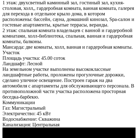
1 этаж: двухсветный каминный зал, гостиный зал, кухня-
столовая, холл,, гардеробная комната, ванная комната, галерея
для перехода в отдельное крыло дома, в котором
расположены: бассейн, сауна, домашний кинозал, Spa-салон и
гостевые апартаменты, крытые террасы, веранды.
2 этаж: спальная комната владельцев с ванной и гардеробной
комнатами, холл-библиотека, спальная, ванная и гардеробная
комнаты, балконы.
Мансарда: две комнаты, холл, ванная и гардеробная комнаты.
Участок
Площадь участка:
45.00 соток
Ландшафт:
Лесной
На земельном участке выполнены высококлассные
ландшафтные работы, проложены прогулочные дорожки,
сделано уличное освещение. Построен гараж на два
автомобиля с апартаменты для обслуживающего персонала. В
противоположной части участка расположена просторная
беседка-барбекю.
Коммуникации
Газ:
Магистральный
Электричество:
45 кВт
Водоснабжение:
Скважина
Канализация:
Центральная