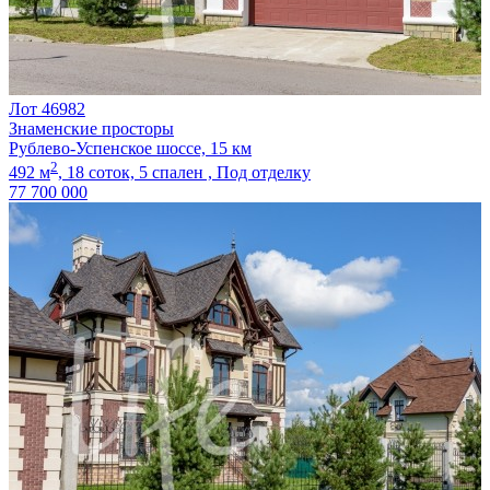
Лот 46982
Знаменские просторы
Рублево-Успенское шоссе, 15 км
2
492 м
,
18 соток,
5 спален ,
Под отделку
77 700 000