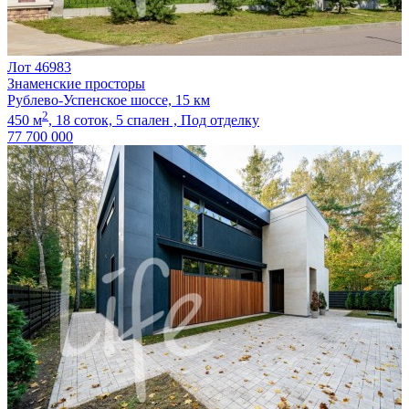
Лот 46983
Знаменские просторы
Рублево-Успенское шоссе, 15 км
2
450 м
,
18 соток,
5 спален ,
Под отделку
77 700 000