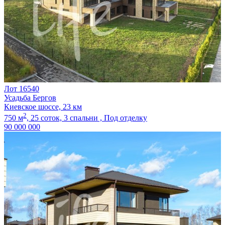
Лот 16540
Усадьба Бергов
Киевское шоссе, 23 км
2
750 м
,
25 соток,
3 спальни ,
Под отделку
90 000 000