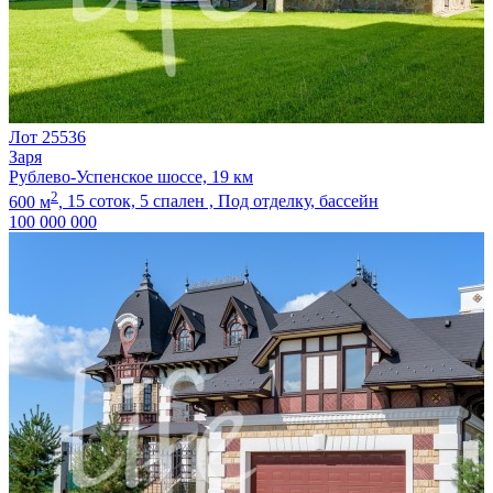
Лот 25536
Заря
Рублево-Успенское шоссе, 19 км
2
600 м
,
15 соток,
5 спален ,
Под отделку
, бассейн
100 000 000