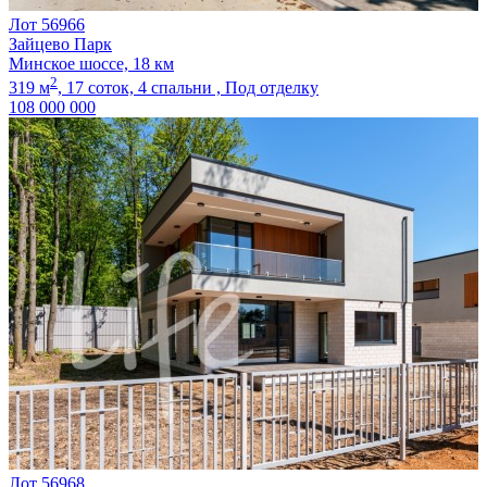
Лот 56966
Зайцево Парк
Минское шоссе, 18 км
2
319 м
,
17 соток,
4 спальни ,
Под отделку
108 000 000
Лот 56968