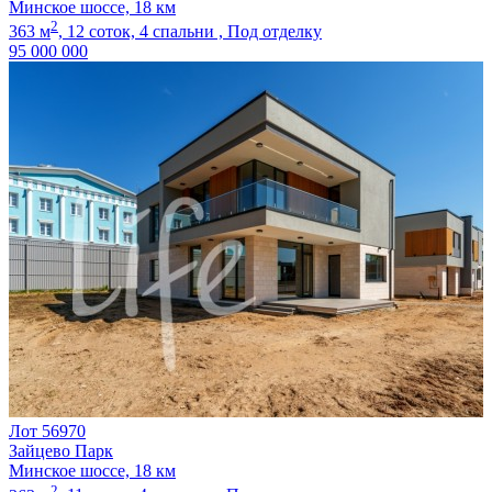
Минское шоссе, 18 км
2
363 м
,
12 соток,
4 спальни ,
Под отделку
95 000 000
Лот 56970
Зайцево Парк
Минское шоссе, 18 км
2