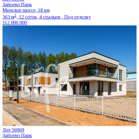
Зайцево Парк
Минское шоссе, 18 км
2
363 м
,
12 соток,
4 спальни ,
Под отделку
112 000 000
Лот 56969
Зайцево Парк