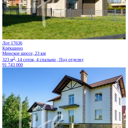
Лот 17636
Крёкшино
Минское шоссе, 23 км
2
323 м
,
14 соток,
4 спальни ,
Под отделку
91 743 000