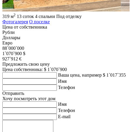
2
319 м
13 соток
4 спальни
Под отделку
Фотогалерея
О поселке
Цена от собственника
Рубли
Доллары
Евро
88`000`000
1`070`900 $
927`912 €
Предложить свою цену
Цена собственника: $ 1`070`900
Ваша цена, например $ 1`017`355
Имя
Телефон
Отправить
Хочу посмотреть этот дом
Имя
Телефон
E-mail