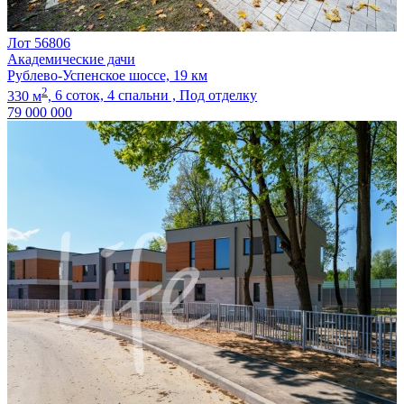
Лот 56806
Академические дачи
Рублево-Успенское шоссе, 19 км
2
330 м
,
6 соток,
4 спальни ,
Под отделку
79 000 000