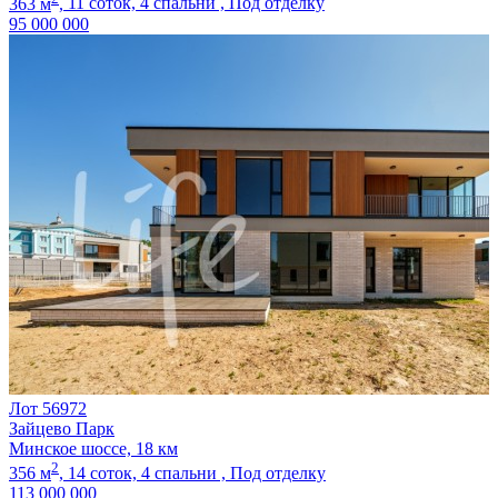
363 м
,
11 соток,
4 спальни ,
Под отделку
95 000 000
Лот 56972
Зайцево Парк
Минское шоссе, 18 км
2
356 м
,
14 соток,
4 спальни ,
Под отделку
113 000 000