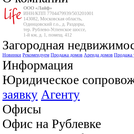
ООО «Лайф»
ИНН/КПП 7704479939/503201001

143082, Московская область,

Одинцовский г.о., д. Раздоры,

тер. Рублево-Успенское шоссе,

1-й км, д. 1, помещ. 412
Загородная недвижимо
Новинки
Рекомендуем
Продажа домов
Аренда домов
Продажа 
Информация
Юридическое сопрово
заявку
Агенту
Офисы
Офис на Рублевке