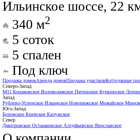
Ильинское шоссе, 22 к
2
340 м
5 соток
5 спален
Под ключ
Продажа домов
Аренда домов
Продажа участков
Коттеджные по
Северо-Запад
М11
Конаковское
Волоколамское
Пятницкое
Куркинское
Ленин
Запад
Рублево-Успенское
Ильинское
Новорижское
Можайское
Минск
Юго-Запад
Боровское
Киевское
Калужское
Север
Дмитровское
Осташковское
Алтуфьевское
Ярославское
О компании