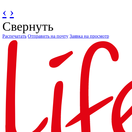
‹
›
Свернуть
Распечатать
Отправить на почту
Заявка на просмотр