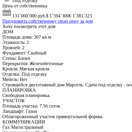
Под отделку
Цена от собственника
131`000`000
руб.
$ 1`594`300
€ 1`381`323
Предложить собственнику свою цену за дом
Хочу посмотреть этот дом
ДОМ
Площадь дома:
307 кв.м
Этажность:
2
Уровней:
2
Фундамент:
Свайный
Стены:
Блоки
Перекрытия:
Железобетонные
Кровля:
Мягкая кровля
Отделка:
Под отделку
Мебель:
Нет
Строящийся двухэтажный дом Марсель. Сдача под отделку - осе
ПЛАНИРОВКА
Свободная планировка.
УЧАСТОК
Площадь участка:
7.56 соток
Ландшафт:
Газон
Облагороженный участок прямоугольной формы.
КОММУНИКАЦИИ
Газ:
Магистральный