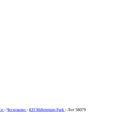
се
›
Чесноково
›
КП Millennium Park
›
Лот 58079