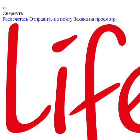
‹
›
Свернуть
Распечатать
Отправить на почту
Заявка на просмотр