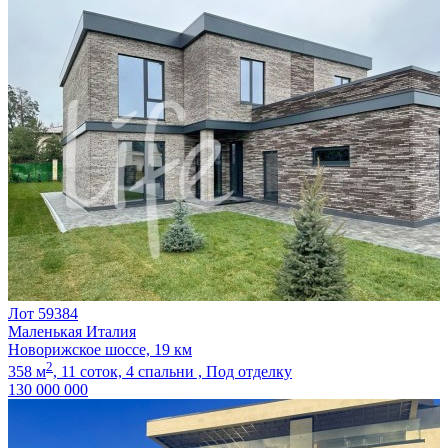
Лот 59384
Маленькая Италия
Новорижское шоссе, 19 км
2
358 м
,
11 соток,
4 спальни ,
Под отделку
130 000 000