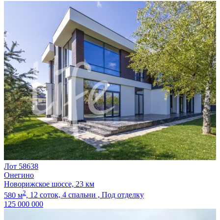
Лот 58638
Онегино
Новорижское шоссе, 23 км
2
580 м
,
12 соток,
4 спальни ,
Под отделку
125 000 000