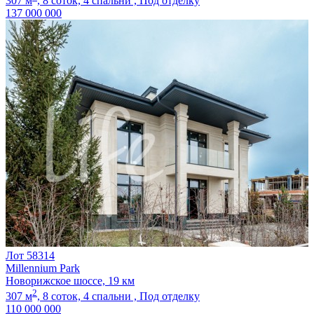
307 м
,
8 соток,
4 спальни ,
Под отделку
137 000 000
Лот 58314
Millennium Park
Новорижское шоссе, 19 км
2
307 м
,
8 соток,
4 спальни ,
Под отделку
110 000 000