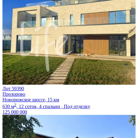
Лот 59390
Прозорово
Новорижское шоссе, 15 км
2
630 м
,
12 соток,
4 спальни ,
Под отделку
125 000 000