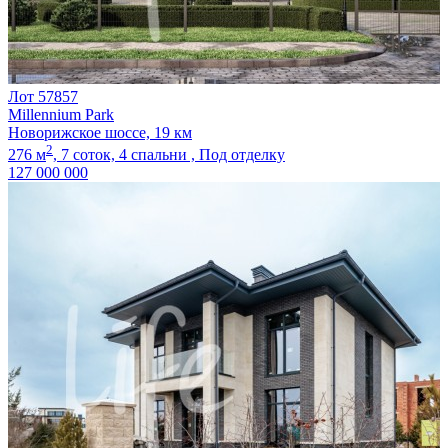
Лот 57857
Millennium Park
Новорижское шоссе, 19 км
2
276 м
,
7 соток,
4 спальни ,
Под отделку
127 000 000