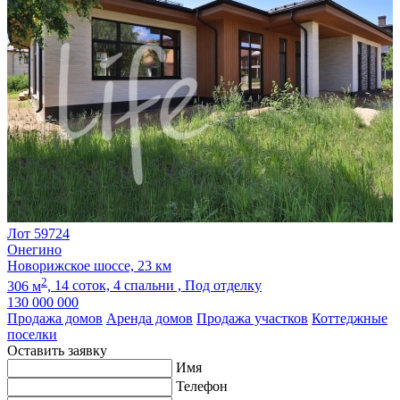
Лот 59724
Онегино
Новорижское шоссе, 23 км
2
306 м
,
14 соток,
4 спальни ,
Под отделку
130 000 000
Продажа домов
Аренда домов
Продажа участков
Коттеджные
поселки
Оставить заявку
Имя
Телефон