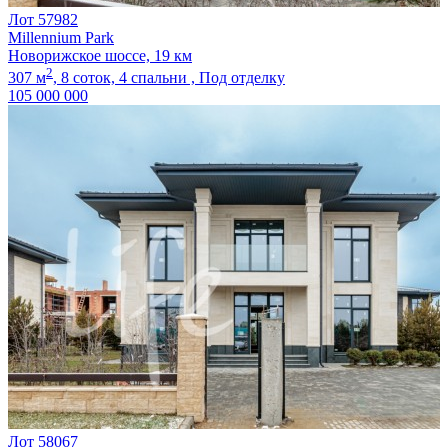
Лот 57982
Millennium Park
Новорижское шоссе, 19 км
2
307 м
,
8 соток,
4 спальни ,
Под отделку
105 000 000
Лот 58067