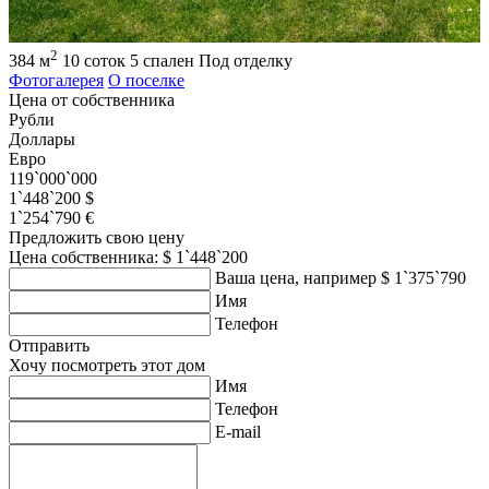
2
384 м
10 соток
5 спален
Под отделку
Фотогалерея
О поселке
Цена от собственника
Рубли
Доллары
Евро
119`000`000
1`448`200 $
1`254`790 €
Предложить свою цену
Цена собственника: $ 1`448`200
Ваша цена, например $ 1`375`790
Имя
Телефон
Отправить
Хочу посмотреть этот дом
Имя
Телефон
E-mail