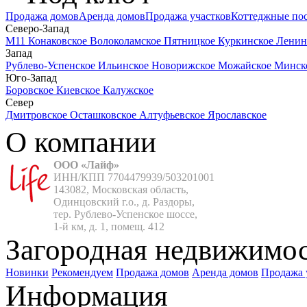
Продажа домов
Аренда домов
Продажа участков
Коттеджные по
Северо-Запад
М11
Конаковское
Волоколамское
Пятницкое
Куркинское
Ленин
Запад
Рублево-Успенское
Ильинское
Новорижское
Можайское
Минск
Юго-Запад
Боровское
Киевское
Калужское
Север
Дмитровское
Осташковское
Алтуфьевское
Ярославское
О компании
ООО «Лайф»
ИНН/КПП 7704479939/503201001

143082, Московская область,

Одинцовский г.о., д. Раздоры,

тер. Рублево-Успенское шоссе,

1-й км, д. 1, помещ. 412
Загородная недвижимо
Новинки
Рекомендуем
Продажа домов
Аренда домов
Продажа 
Информация