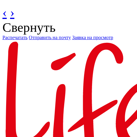
‹
›
Свернуть
Распечатать
Отправить на почту
Заявка на просмотр