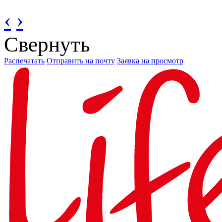
‹
›
Свернуть
Распечатать
Отправить на почту
Заявка на просмотр