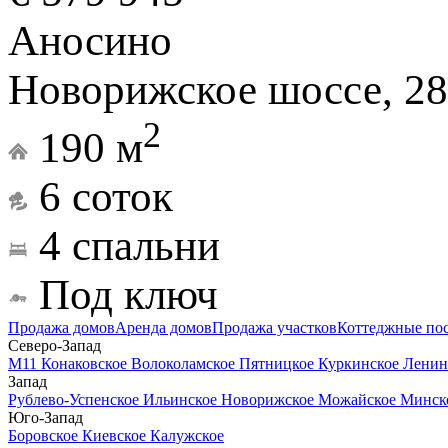
Аносино
Новорижское шоссе, 28
2
190 м
6 соток
4 спальни
Под ключ
Продажа домов
Аренда домов
Продажа участков
Коттеджные по
Северо-Запад
М11
Конаковское
Волоколамское
Пятницкое
Куркинское
Ленин
Запад
Рублево-Успенское
Ильинское
Новорижское
Можайское
Минск
Юго-Запад
Боровское
Киевское
Калужское