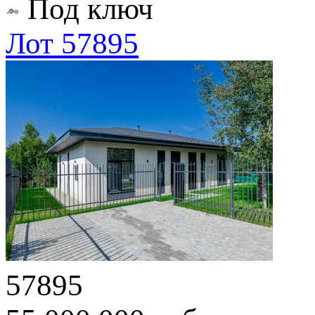
Под ключ
Лот 57895
57895