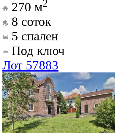
2
270 м
8 соток
5 спален
Под ключ
Лот 57883