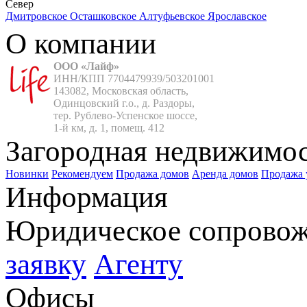
Север
Дмитровское
Осташковское
Алтуфьевское
Ярославское
О компании
ООО «Лайф»
ИНН/КПП 7704479939/503201001

143082, Московская область,

Одинцовский г.о., д. Раздоры,

тер. Рублево-Успенское шоссе,

1-й км, д. 1, помещ. 412
Загородная недвижимо
Новинки
Рекомендуем
Продажа домов
Аренда домов
Продажа 
Информация
Юридическое сопрово
заявку
Агенту
Офисы