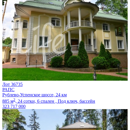
Лот 36735
РАПС
Рублево-Успенское шоссе, 24 км
2
885 м
,
24 сотки,
6 спален ,
Под ключ
, бассейн
323 717 000