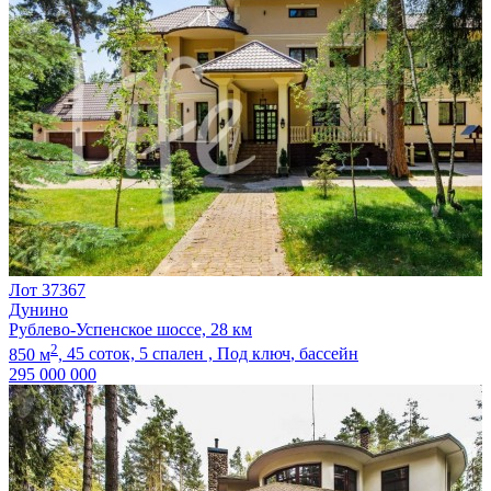
Лот 37367
Дунино
Рублево-Успенское шоссе, 28 км
2
850 м
,
45 соток,
5 спален ,
Под ключ
, бассейн
295 000 000