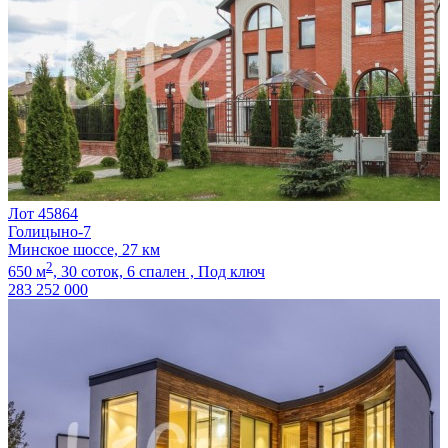
Лот 45864
Голицыно-7
Минское шоссе, 27 км
2
650 м
,
30 соток,
6 спален ,
Под ключ
283 252 000