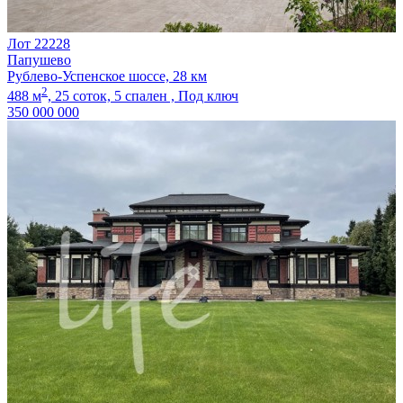
Лот 22228
Папушево
Рублево-Успенское шоссе, 28 км
2
488 м
,
25 соток,
5 спален ,
Под ключ
350 000 000