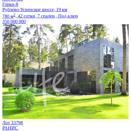
Горки-8
Рублево-Успенское шоссе, 19 км
2
780 м
,
42 сотки,
7 спален ,
Под ключ
350 000 000
Лот 33798
РАНИС