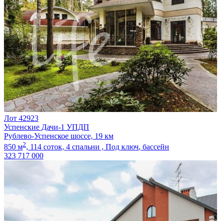
Лот 42923
Успенские Дачи-1 УПДП
Рублево-Успенское шоссе, 19 км
2
850 м
,
114 соток,
4 спальни ,
Под ключ
, бассейн
323 717 000