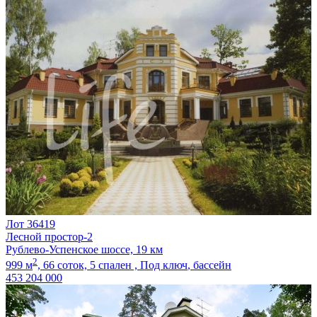
Лот 36419
Лесной простор-2
Рублево-Успенское шоссе, 19 км
2
999 м
,
66 соток,
5 спален ,
Под ключ
, бассейн
453 204 000