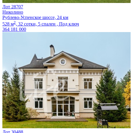
Лот 28707
Николино
Рублево-Успенское шоссе, 24 км
2
528 м
,
32 сотки,
5 спален ,
Под ключ
364 181 000
Лот 30488