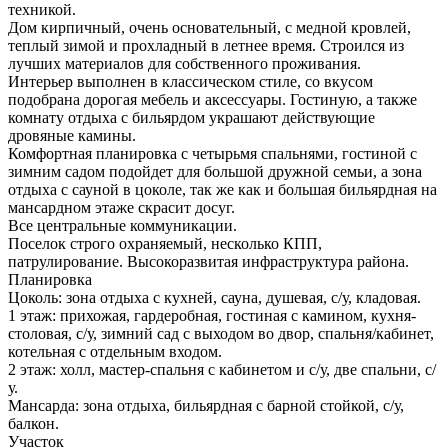
техникой.
Дом кирпичный, очень основательный, с медной кровлей,
теплый зимой и прохладный в летнее время. Строился из
лучших материалов для собственного проживания.
Интерьер выполнен в классическом стиле, со вкусом
подобрана дорогая мебель и аксессуары. Гостиную, а также
комнату отдыха с бильярдом украшают действующие
дровяные камины.
Комфортная планировка с четырьмя спальнями, гостиной с
зимним садом подойдет для большой дружной семьи, а зона
отдыха с сауной в цоколе, так же как и большая бильярдная на
мансардном этаже скрасит досуг.
Все центральные коммуникации.
Поселок строго охраняемый, несколько КПП,
патрулирование. Высокоразвитая инфраструктура района.
Планировка
Цоколь: зона отдыха с кухней, сауна, душевая, с/у, кладовая.
1 этаж: прихожая, гардеробная, гостиная с камином, кухня-
столовая, с/у, зимний сад с выходом во двор, спальня/кабинет,
котельная с отдельным входом.
2 этаж: холл, мастер-спальня с кабинетом и с/у, две спальни, с/
у.
Мансарда: зона отдыха, бильярдная с барной стойкой, с/у,
балкон.
Участок