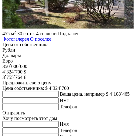
2
455 м
30 соток
4 спальни
Под ключ
Фотогалерея
О поселке
Цена от собственника
Рубли
Доллары
Евро
350`000`000
4`324`700 $
3`755`764 €
Предложить свою цену
Цена собственника: $ 4`324`700
Ваша цена, например $ 4`108`465
Имя
Телефон
Отправить
Хочу посмотреть этот дом
Имя
Телефон