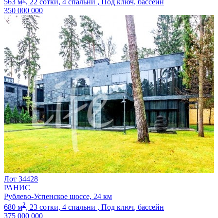
563 м
,
22 сотки,
4 спальни ,
Под ключ
, бассейн
350 000 000
Лот 34428
РАНИС
Рублево-Успенское шоссе, 24 км
2
680 м
,
23 сотки,
4 спальни ,
Под ключ
, бассейн
375 000 000