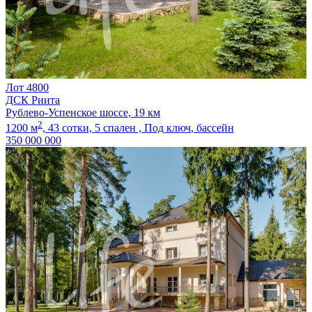
Лот 4800
ДСК Риита
Рублево-Успенское шоссе, 19 км
2
1200 м
,
43 сотки,
5 спален ,
Под ключ
, бассейн
350 000 000