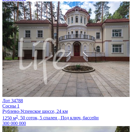
Лот 34788
Сосны 1
Рублево-Успенское шоссе, 24 км
2
1250 м
,
50 соток,
5 спален ,
Под ключ
, бассейн
300 000 000