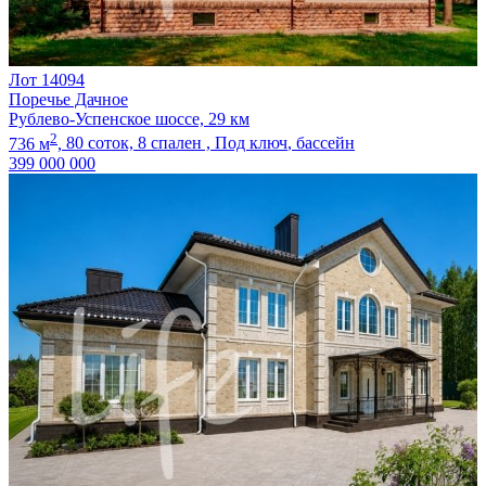
Лот 14094
Поречье Дачное
Рублево-Успенское шоссе, 29 км
2
736 м
,
80 соток,
8 спален ,
Под ключ
, бассейн
399 000 000