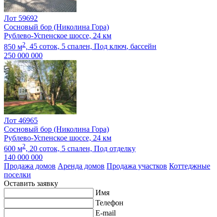
Лот 59692
Сосновый бор (Николина Гора)
Рублево-Успенское шоссе, 24 км
2
850 м
,
45 соток,
5 спален,
Под ключ
, бассейн
250 000 000
Лот 46965
Сосновый бор (Николина Гора)
Рублево-Успенское шоссе, 24 км
2
600 м
,
20 соток,
5 спален,
Под отделку
140 000 000
Продажа домов
Аренда домов
Продажа участков
Коттеджные
поселки
Оставить заявку
Имя
Телефон
E-mail