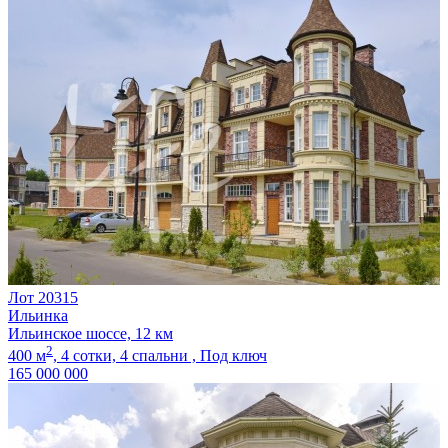
Лот 20315
Ильинка
Ильинское шоссе, 12 км
2
400 м
,
4 сотки,
4 спальни ,
Под ключ
165 000 000