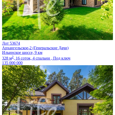
Лот 53674
Архангельское-2 (Генеральские Дачи)
Ильинское шоссе, 9 км
2
328 м
,
16 соток,
4 спальни ,
Под ключ
135 000 000