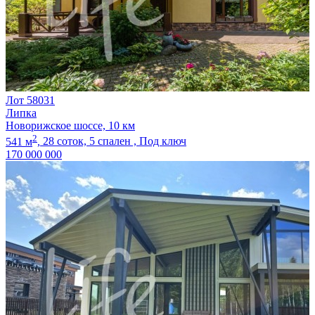
Лот 58031
Липка
Новорижское шоссе, 10 км
2
541 м
,
28 соток,
5 спален ,
Под ключ
170 000 000