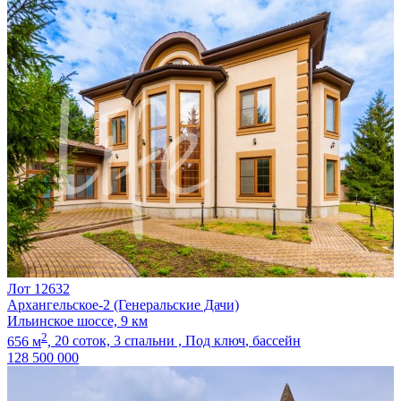
Лот 12632
Архангельское-2 (Генеральские Дачи)
Ильинское шоссе, 9 км
2
656 м
,
20 соток,
3 спальни ,
Под ключ
, бассейн
128 500 000