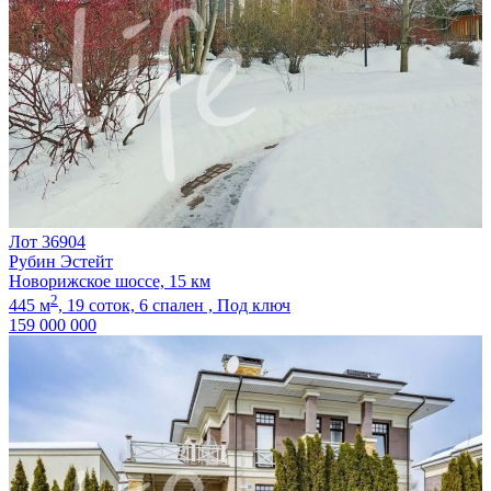
Лот 36904
Рубин Эстейт
Новорижское шоссе, 15 км
2
445 м
,
19 соток,
6 спален ,
Под ключ
159 000 000