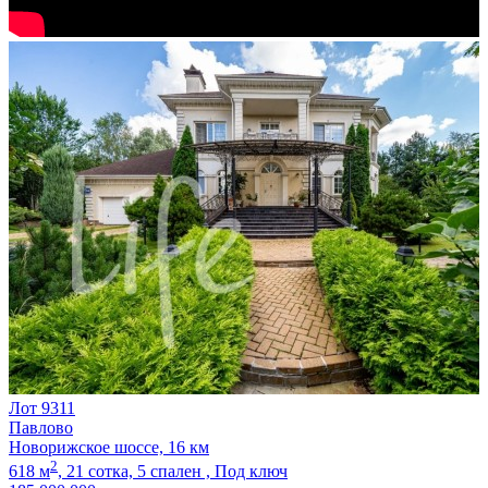
Лот 9311
Павлово
Новорижское шоссе, 16 км
2
618 м
,
21 сотка,
5 спален ,
Под ключ