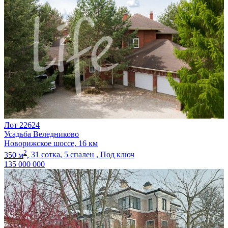
Лот 22624
Усадьба Веледниково
Новорижское шоссе, 16 км
2
350 м
,
31 сотка,
5 спален ,
Под ключ
135 000 000