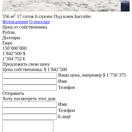
2
556 м
17 соток
6 спален
Под ключ
Бассейн
Фотогалерея
О поселке
Цена от собственника
Рубли
Доллары
Евро
150`000`000
1`842`500 $
1`594`752 €
Предложить свою цену
Цена собственника: $ 1`842`500
Ваша цена, например $ 1`750`375
Имя
Телефон
Отправить
Хочу посмотреть этот дом
Имя
Телефон
E-mail