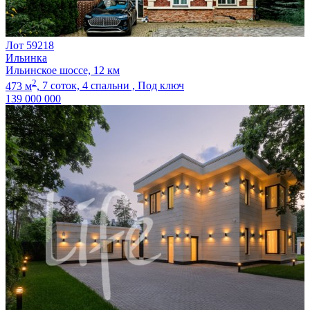
Лот 59218
Ильинка
Ильинское шоссе, 12 км
2
473 м
,
7 соток,
4 спальни ,
Под ключ
139 000 000