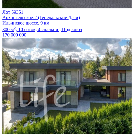
Лот 59351
Архангельское-2 (Генеральские Дачи)
Ильинское шоссе, 9 км
2
300 м
,
10 соток,
4 спальни ,
Под ключ
170 000 000