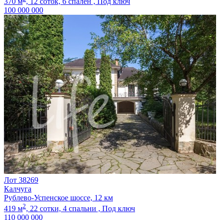
370 м
,
12 соток,
6 спален ,
Под ключ
100 000 000
Лот 38269
Калчуга
Рублево-Успенское шоссе, 12 км
2
419 м
,
22 сотки,
4 спальни ,
Под ключ
110 000 000