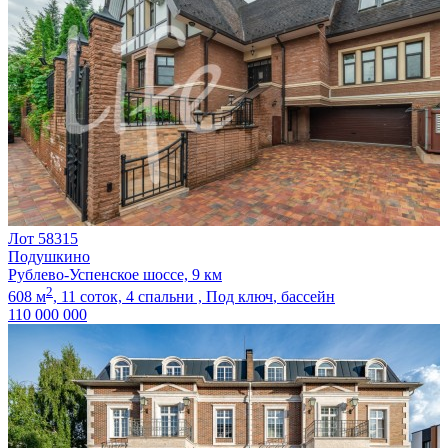
Лот 58315
Подушкино
Рублево-Успенское шоссе, 9 км
2
608 м
,
11 соток,
4 спальни ,
Под ключ
, бассейн
110 000 000