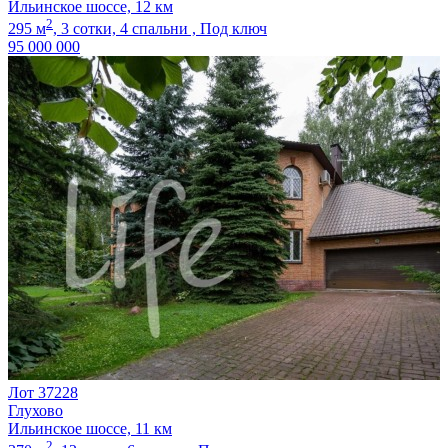
Ильинское шоссе, 12 км
2
295 м
,
3 сотки,
4 спальни ,
Под ключ
95 000 000
Лот 37228
Глухово
Ильинское шоссе, 11 км
2