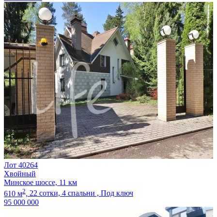
Лот 40264
Хвойный
Минское шоссе, 11 км
2
610 м
,
22 сотки,
4 спальни ,
Под ключ
95 000 000