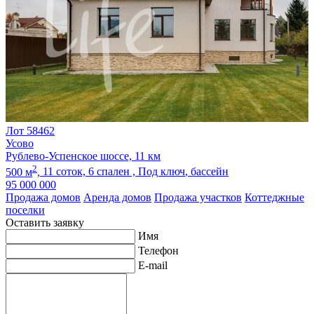
Лот 58462
Усово
Рублево-Успенское шоссе, 11 км
2
500 м
,
11 соток,
6 спален ,
Под ключ
, бассейн
95 000 000
Продажа домов
Аренда домов
Продажа участков
Коттеджные
поселки
Оставить заявку
Имя
Телефон
E-mail