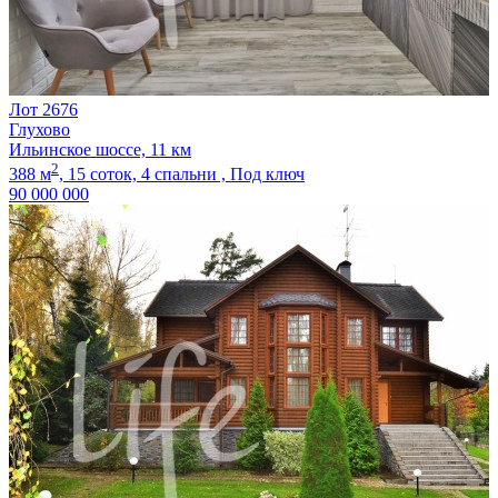
Лот 2676
Глухово
Ильинское шоссе, 11 км
2
388 м
,
15 соток,
4 спальни ,
Под ключ
90 000 000