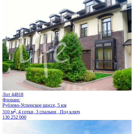
Лот 44818
Флоранс
Рублево-Успенское шоссе, 5 км
2
310 м
,
4 сотки,
3 спальни ,
Под ключ
130 252 000