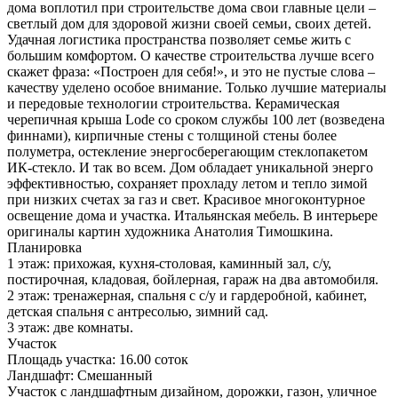
дома воплотил при строительстве дома свои главные цели –
светлый дом для здоровой жизни своей семьи, своих детей.
Удачная логистика пространства позволяет семье жить с
большим комфортом. О качестве строительства лучше всего
скажет фраза: «Построен для себя!», и это не пустые слова –
качеству уделено особое внимание. Только лучшие материалы
и передовые технологии строительства. Керамическая
черепичная крыша Lode со сроком службы 100 лет (возведена
финнами), кирпичные стены с толщиной стены более
полуметра, остекление энергосберегающим стеклопакетом
ИК-стекло. И так во всем. Дом обладает уникальной энерго
эффективностью, сохраняет прохладу летом и тепло зимой
при низких счетах за газ и свет. Красивое многоконтурное
освещение дома и участка. Итальянская мебель. В интерьере
оригиналы картин художника Анатолия Тимошкина.
Планировка
1 этаж: прихожая, кухня-столовая, каминный зал, с/у,
постирочная, кладовая, бойлерная, гараж на два автомобиля.
2 этаж: тренажерная, спальня с с/у и гардеробной, кабинет,
детская спальня с антресолью, зимний сад.
3 этаж: две комнаты.
Участок
Площадь участка:
16.00 соток
Ландшафт:
Смешанный
Участок с ландшафтным дизайном, дорожки, газон, уличное