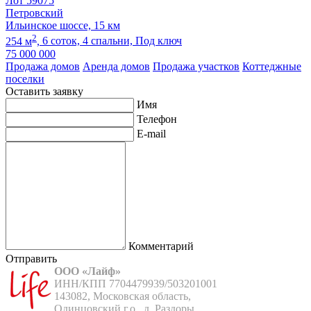
Лот 59075
Петровский
Ильинское шоссе, 15 км
2
254 м
,
6 соток,
4 спальни,
Под ключ
75 000 000
Продажа домов
Аренда домов
Продажа участков
Коттеджные
поселки
Оставить заявку
Имя
Телефон
E-mail
Комментарий
Отправить
ООО «Лайф»
ИНН/КПП 7704479939/503201001

143082, Московская область,

Одинцовский г.о., д. Раздоры,
