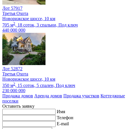
Лот 57917
Третья Охота
Новорижское шоссе, 10 км
2
705 м
,
18 соток,
3 спальни,
Под ключ
440 000 000
Лот 52872
Третья Охота
Новорижское шоссе, 10 км
2
350 м
,
15 соток,
5 спален,
Под ключ
230 000 000
Продажа домов
Аренда домов
Продажа участков
Коттеджные
поселки
Оставить заявку
Имя
Телефон
E-mail