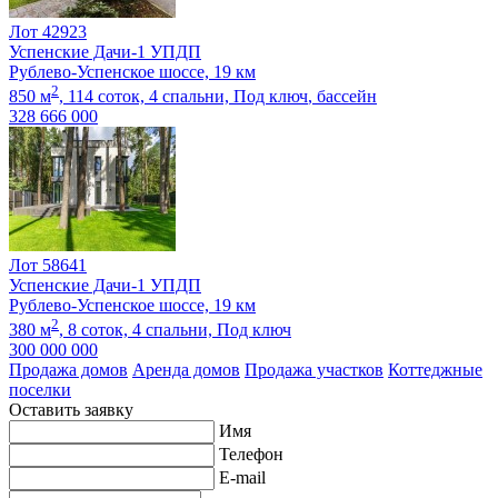
Лот 42923
Успенские Дачи-1 УПДП
Рублево-Успенское шоссе, 19 км
2
850 м
,
114 соток,
4 спальни,
Под ключ
, бассейн
328 666 000
Лот 58641
Успенские Дачи-1 УПДП
Рублево-Успенское шоссе, 19 км
2
380 м
,
8 соток,
4 спальни,
Под ключ
300 000 000
Продажа домов
Аренда домов
Продажа участков
Коттеджные
поселки
Оставить заявку
Имя
Телефон
E-mail