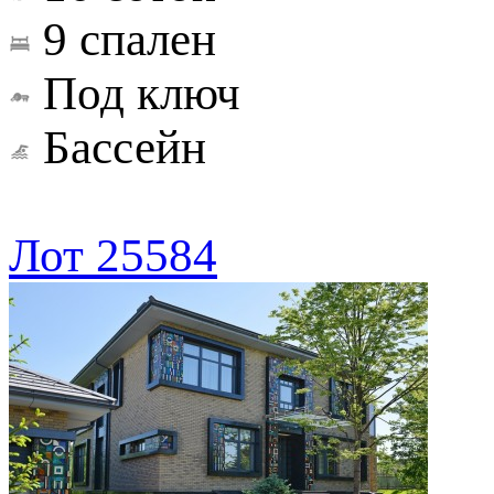
9 спален
Под ключ
Бассейн
Лот 25584