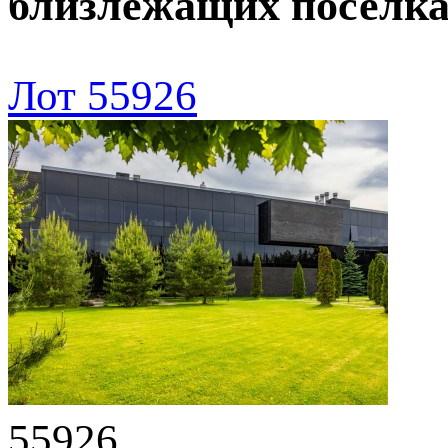
близлежащих поселк
Лот 55926
55926