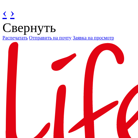
‹
›
Свернуть
Распечатать
Отправить на почту
Заявка на просмотр