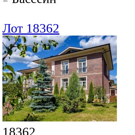
Лот 18362
18362