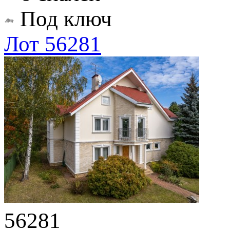
Под ключ
Лот 56281
56281