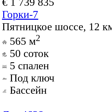
€ 1 739 835
Горки-7
Пятницкое шоссе, 12 к
2
565 м
50 соток
5 спален
Под ключ
Бассейн