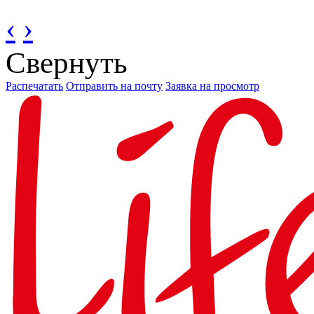
‹
›
Свернуть
Распечатать
Отправить на почту
Заявка на просмотр