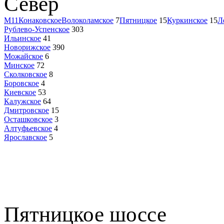
Север
М11
Конаковское
Волоколамское
7
Пятницкое
15
Куркинское
15
Л
Рублево-Успенское
303
Ильинское
41
Новорижское
390
Можайское
6
Минское
72
Сколковское
8
Боровское
4
Киевское
53
Калужское
64
Дмитровское
15
Осташковское
3
Алтуфьевское
4
Ярославское
5
Пятницкое шоссе