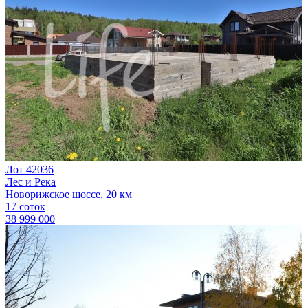
Лот 42036
Лес и Река
Новорижское шоссе, 20 км
17 соток
38 999 000