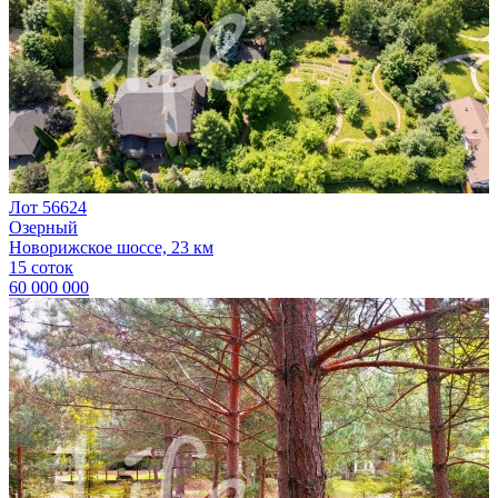
Лот 56624
Озерный
Новорижское шоссе, 23 км
15 соток
60 000 000