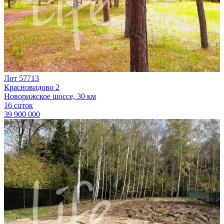
Лот 57713
Красновидово 2
Новорижское шоссе, 30 км
16 соток
39 900 000