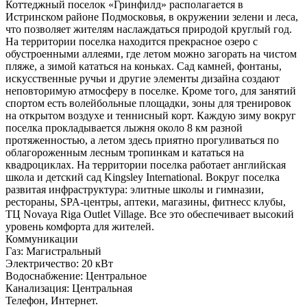
Коттеджный поселок «Гринфилд» располагается в
Истринском районе Подмосковья, в окружении зелени и леса,
что позволяет жителям наслаждаться природой круглый год.
На территории поселка находится прекрасное озеро с
обустроенными аллеями, где летом можно загорать на чистом
пляже, а зимой кататься на коньках. Сад камней, фонтаны,
искусственные ручьи и другие элементы дизайна создают
неповторимую атмосферу в поселке. Кроме того, для занятий
спортом есть волейбольные площадки, зоны для тренировок
на открытом воздухе и теннисный корт. Каждую зиму вокруг
поселка прокладывается лыжня около 8 км разной
протяженностью, а летом здесь приятно прогуливаться по
облагороженным лесным тропинкам и кататься на
квадроциклах. На территории поселка работает английская
школа и детский сад Kingsley International. Вокруг поселка
развитая инфраструктура: элитные школы и гимназии,
рестораны, SPA-центры, аптеки, магазины, фитнесс клубы,
ТЦ Novaya Riga Outlet Village. Все это обеспечивает высокий
уровень комфорта для жителей.
Коммуникации
Газ:
Магистральный
Электричество:
20 кВт
Водоснабжение:
Центральное
Канализация:
Центральная
Телефон, Интернет.