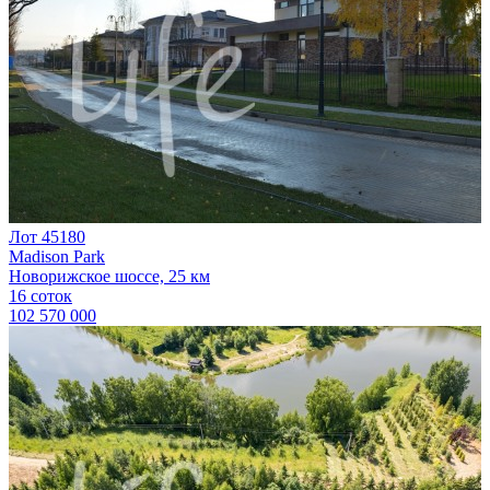
Лот 45180
Madison Park
Новорижское шоссе, 25 км
16 соток
102 570 000