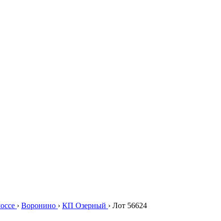
шоссе
›
Воронино
›
КП Озерный
›
Лот 56624