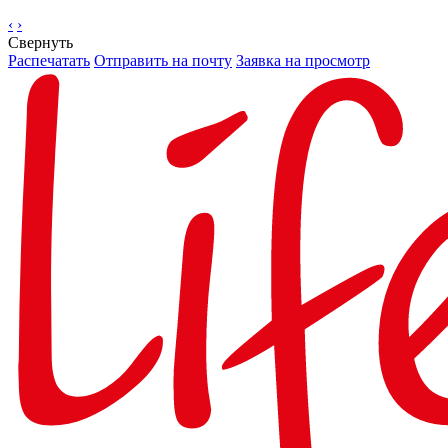
‹
›
Свернуть
Распечатать
Отправить на почту
Заявка на просмотр