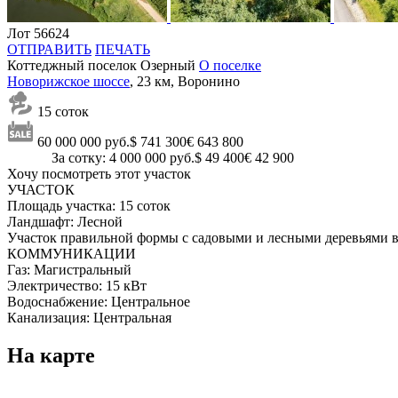
Лот 56624
ОТПРАВИТЬ
ПЕЧАТЬ
Коттеджный поселок Озерный
О поселке
Новорижское шоссе
, 23 км, Воронино
15 соток
60 000 000 руб.
$ 741 300
€ 643 800
За сотку: 4 000 000 руб.
$ 49 400
€ 42 900
Хочу посмотреть этот участок
УЧАСТОК
Площадь участка:
15 соток
Ландшафт:
Лесной
Участок правильной формы с садовыми и лесными деревьями 
КОММУНИКАЦИИ
Газ:
Магистральный
Электричество:
15 кВт
Водоснабжение:
Центральное
Канализация:
Центральная
На карте