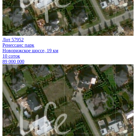
Лот 57952
Ренессанс парк
Новорижское шоссе, 19 км
10 соток
89 000 000