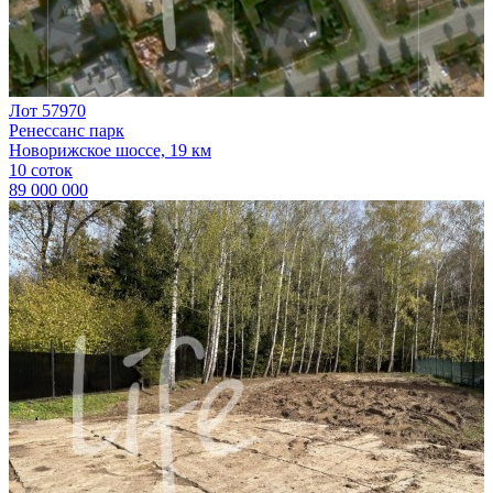
Лот 57970
Ренессанс парк
Новорижское шоссе, 19 км
10 соток
89 000 000