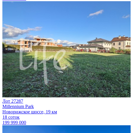
Лот 27287
Millennium Park
Новорижское шоссе, 19 км
18 соток
199 999 000