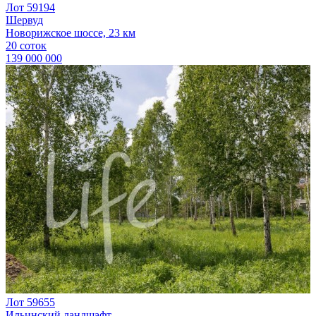
Лот 59194
Шервуд
Новорижское шоссе, 23 км
20 соток
139 000 000
Лот 59655
Ильинский ландшафт