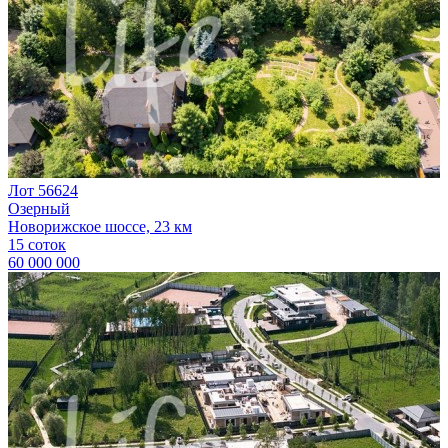
Лот 56624
Озерный
Новорижское шоссе, 23 км
15 соток
60 000 000