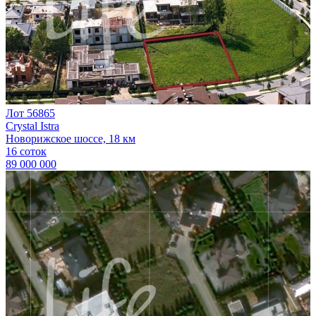
Лот 56865
Crystal Istra
Новорижское шоссе, 18 км
16 соток
89 000 000