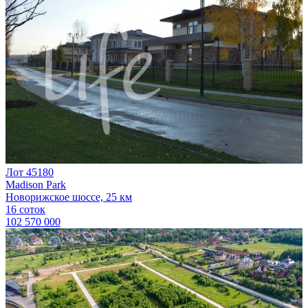
Лот 45180
Madison Park
Новорижское шоссе, 25 км
16 соток
102 570 000