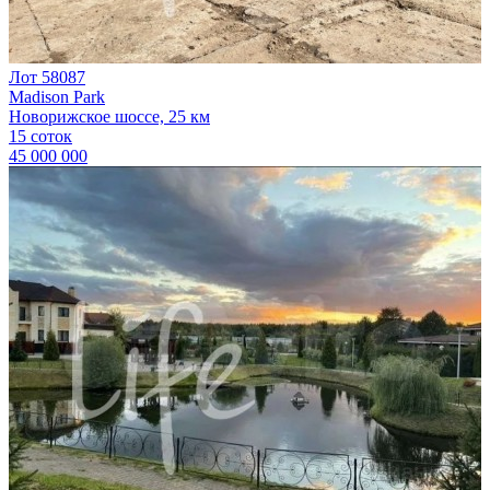
Лот 58087
Madison Park
Новорижское шоссе, 25 км
15 соток
45 000 000