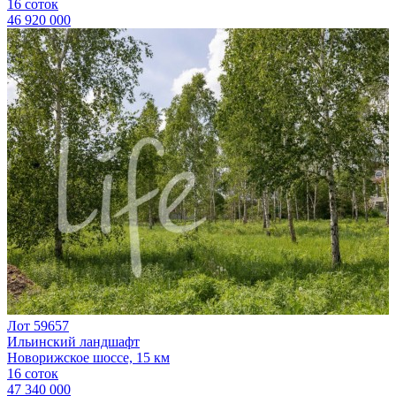
16 соток
46 920 000
Лот 59657
Ильинский ландшафт
Новорижское шоссе, 15 км
16 соток
47 340 000