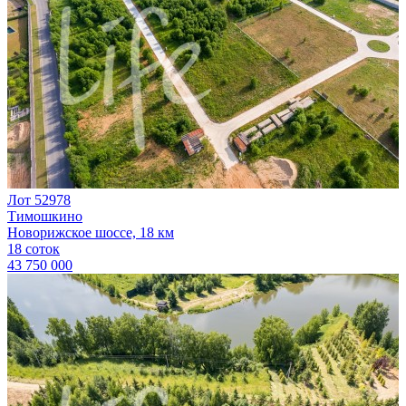
Лот 52978
Тимошкино
Новорижское шоссе, 18 км
18 соток
43 750 000