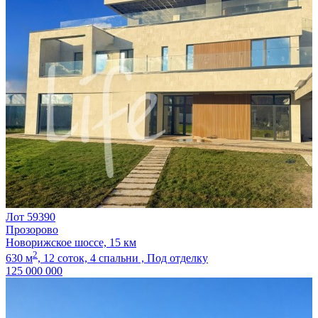
Лот 59390
Прозорово
Новорижское шоссе, 15 км
2
630 м
,
12 соток,
4 спальни ,
Под отделку
125 000 000