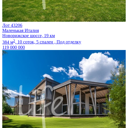
Лот 43206
Маленькая Италия
Новорижское шоссе, 19 км
2
384 м
,
10 соток,
5 спален ,
Под отделку
119 000 000