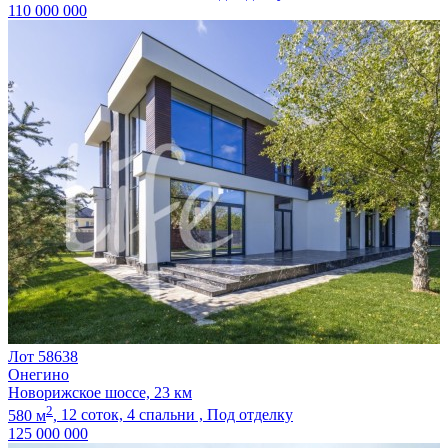
110 000 000
Лот 58638
Онегино
Новорижское шоссе, 23 км
2
580 м
,
12 соток,
4 спальни ,
Под отделку
125 000 000