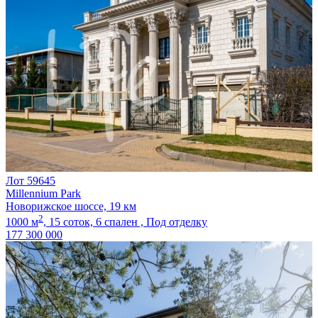
Лот 59645
Millennium Park
Новорижское шоссе, 19 км
2
1000 м
,
15 соток,
6 спален ,
Под отделку
177 300 000