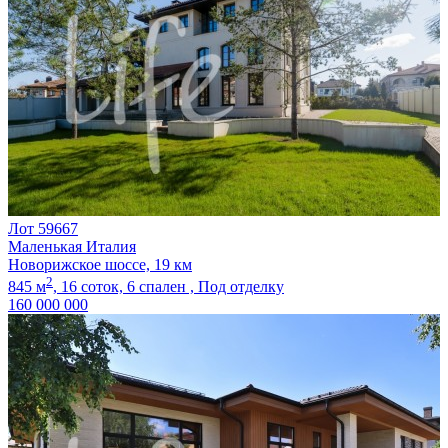
Лот 59667
Маленькая Италия
Новорижское шоссе, 19 км
2
845 м
,
16 соток,
6 спален ,
Под отделку
160 000 000