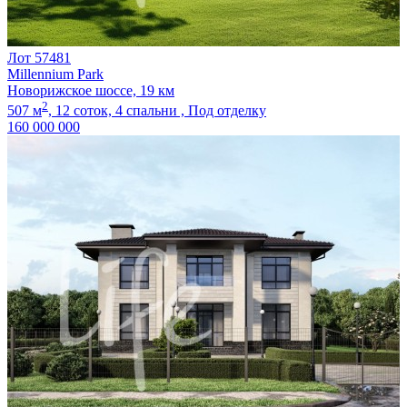
Лот 57481
Millennium Park
Новорижское шоссе, 19 км
2
507 м
,
12 соток,
4 спальни ,
Под отделку
160 000 000