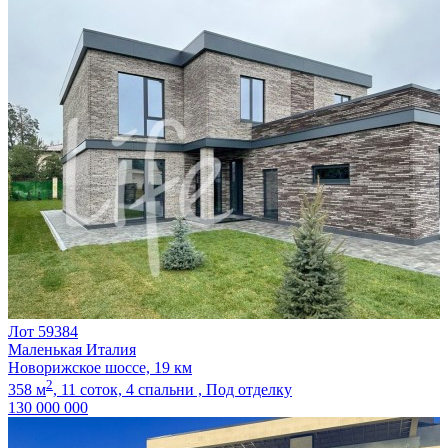
Лот 59384
Маленькая Италия
Новорижское шоссе, 19 км
2
358 м
,
11 соток,
4 спальни ,
Под отделку
130 000 000