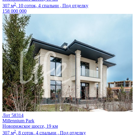
2
307 м
,
10 соток,
4 спальни ,
Под отделку
158 000 000
Лот 58314
Millennium Park
Новорижское шоссе, 19 км
2
307 м
,
8 соток,
4 спальни ,
Под отделку