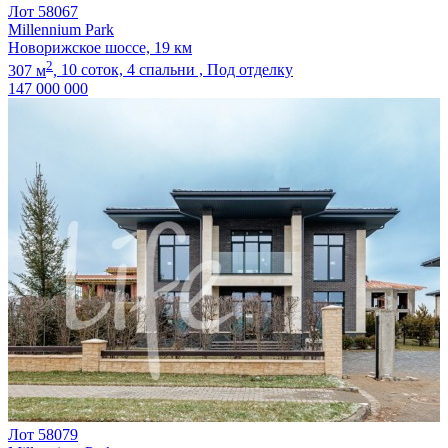
Лот 58067
Millennium Park
Новорижское шоссе, 19 км
2
307 м
,
10 соток,
4 спальни ,
Под отделку
147 000 000
Лот 58079