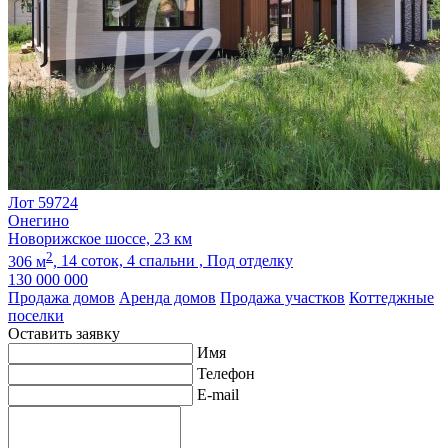
Лот 59724
Онегино
Новорижское шоссе, 23 км
2
306 м
,
14 соток,
4 спальни ,
Под отделку
130 000 000
Продажа домов
Аренда домов
Продажа участков
Коттеджные
поселки
Оставить заявку
Имя
Телефон
E-mail