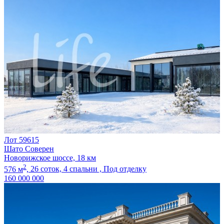
Лот 59615
Шато Соверен
Новорижское шоссе, 18 км
2
576 м
,
26 соток,
4 спальни ,
Под отделку
160 000 000