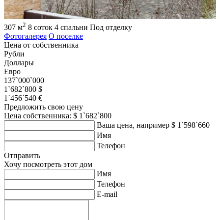
2
307 м
8 соток
4 спальни
Под отделку
Фотогалерея
О поселке
Цена от собственника
Рубли
Доллары
Евро
137`000`000
1`682`800 $
1`456`540 €
Предложить свою цену
Цена собственника: $ 1`682`800
Ваша цена, например $ 1`598`660
Имя
Телефон
Отправить
Хочу посмотреть этот дом
Имя
Телефон
E-mail