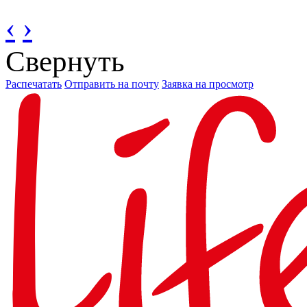
‹
›
Свернуть
Распечатать
Отправить на почту
Заявка на просмотр