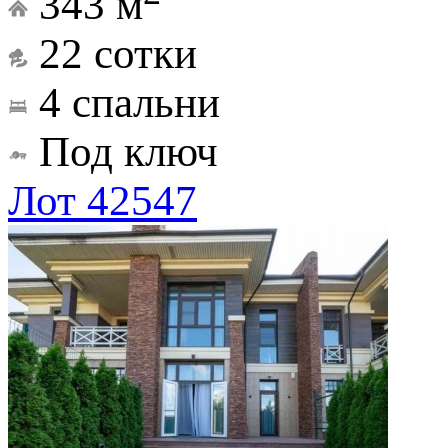
343 м
22 сотки
4 спальни
Под ключ
Лот 42547