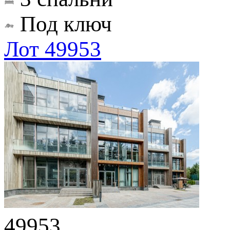
Под ключ
Лот 49953
49953