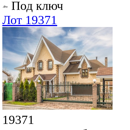
Под ключ
Лот 19371
19371