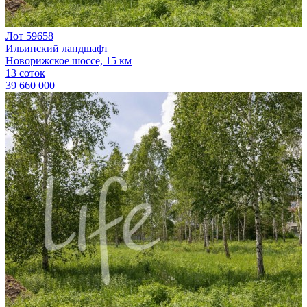
Лот 59658
Ильинский ландшафт
Новорижское шоссе, 15 км
13 соток
39 660 000