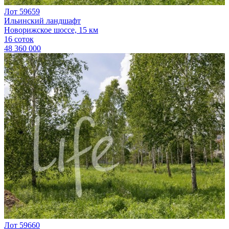
Лот 59659
Ильинский ландшафт
Новорижское шоссе, 15 км
16 соток
48 360 000
Лот 59660