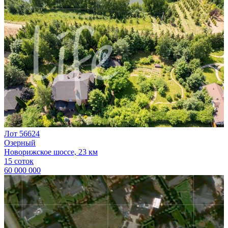
Лот 56624
Озерный
Новорижское шоссе, 23 км
15 соток
60 000 000