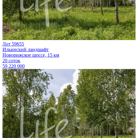
Лот 59655
Ильинский ландшафт
Новорижское шоссе, 15 км
20 соток
59 220 000