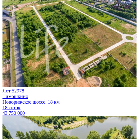
Лот 52978
Тимошкино
Новорижское шоссе, 18 км
18 соток
43 750 000