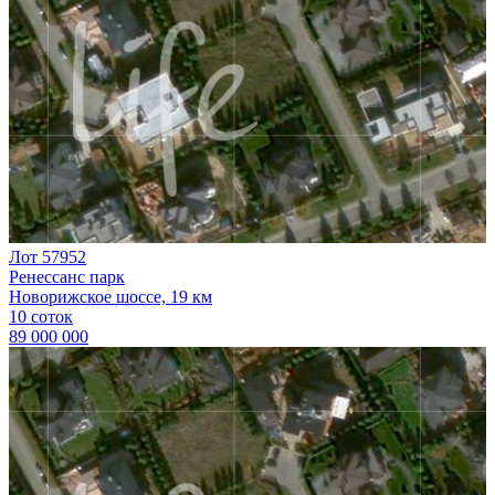
Лот 57952
Ренессанс парк
Новорижское шоссе, 19 км
10 соток
89 000 000