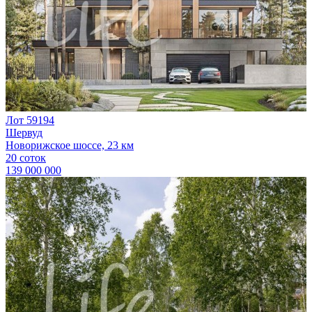
Лот 59194
Шервуд
Новорижское шоссе, 23 км
20 соток
139 000 000