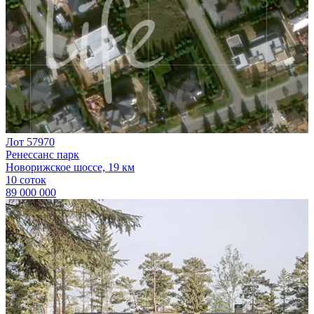
Лот 57970
Ренессанс парк
Новорижское шоссе, 19 км
10 соток
89 000 000