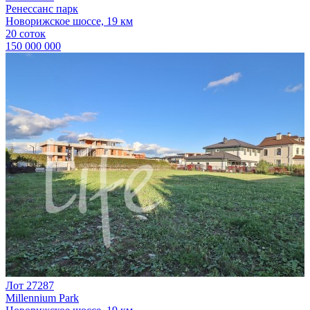
Ренессанс парк
Новорижское шоссе, 19 км
20 соток
150 000 000
Лот 27287
Millennium Park