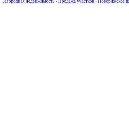
Загородная недвижимость
›
Продажа участков
›
Новорижское 