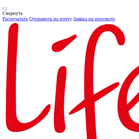
‹
›
Свернуть
Распечатать
Отправить на почту
Заявка на просмотр