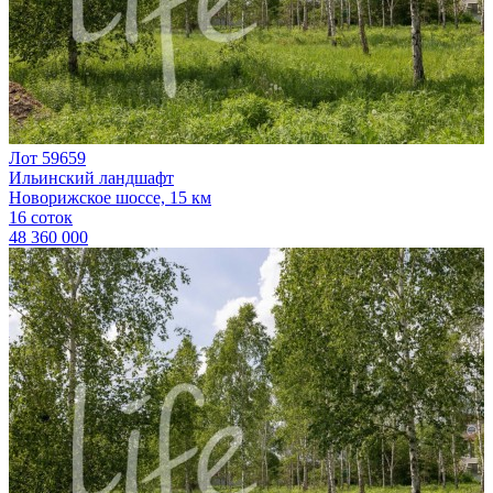
Лот 59659
Ильинский ландшафт
Новорижское шоссе, 15 км
16 соток
48 360 000