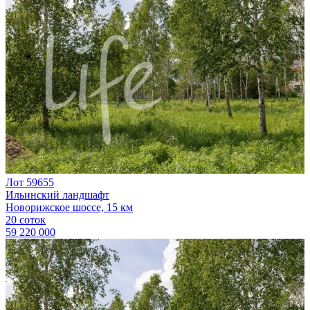
Лот 59655
Ильинский ландшафт
Новорижское шоссе, 15 км
20 соток
59 220 000