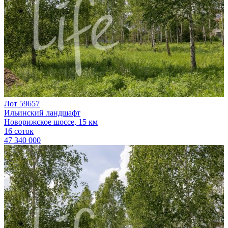
Лот 59657
Ильинский ландшафт
Новорижское шоссе, 15 км
16 соток
47 340 000