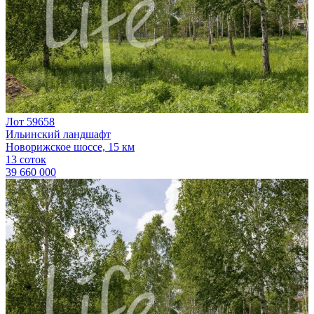
Лот 59658
Ильинский ландшафт
Новорижское шоссе, 15 км
13 соток
39 660 000