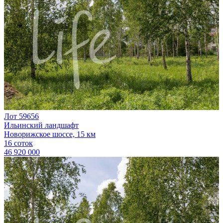
Лот 59656
Ильинский ландшафт
Новорижское шоссе, 15 км
16 соток
46 920 000