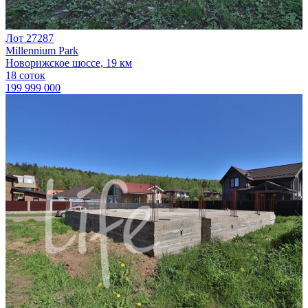
Лот 27287
Millennium Park
Новорижское шоссе, 19 км
18 соток
199 999 000