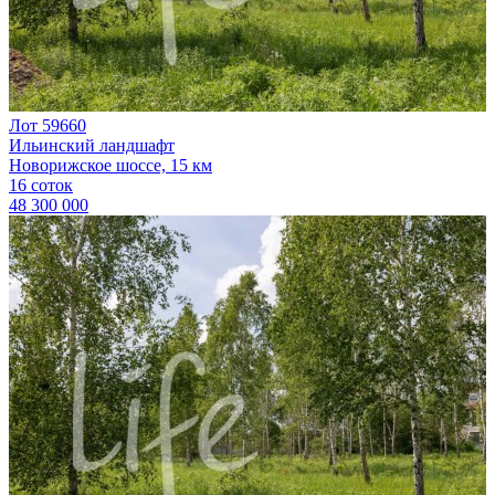
Лот 59660
Ильинский ландшафт
Новорижское шоссе, 15 км
16 соток
48 300 000