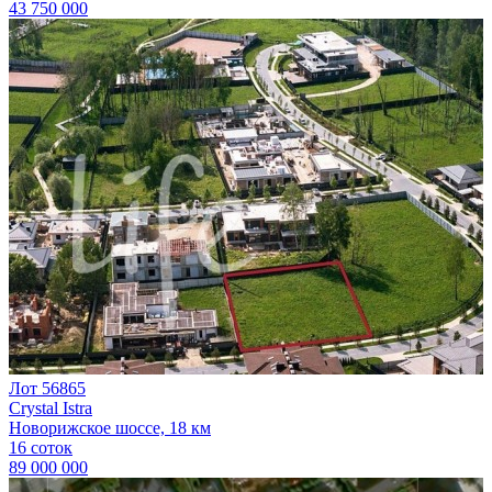
43 750 000
Лот 56865
Crystal Istra
Новорижское шоссе, 18 км
16 соток
89 000 000