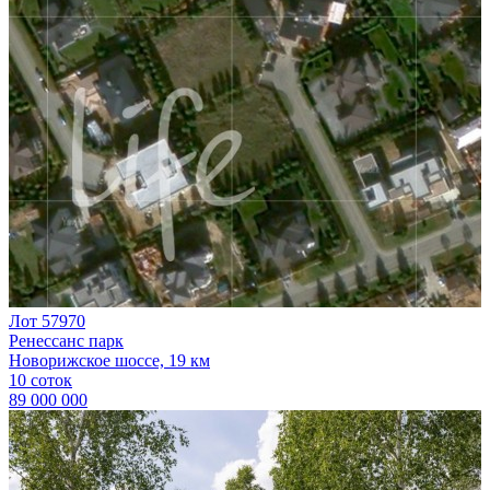
Лот 57970
Ренессанс парк
Новорижское шоссе, 19 км
10 соток
89 000 000