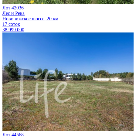
Лот 42036
Лес и Река
Новорижское шоссе, 20 км
17 соток
38 999 000
Лот 44568